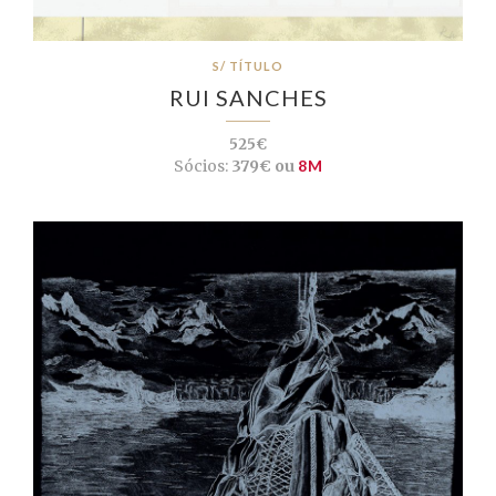
S/ TÍTULO
RUI SANCHES
525€
Sócios:
379€ ou
8M