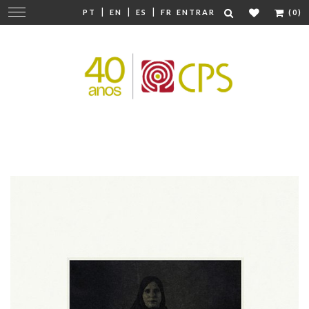
|
|
|
Mudar
PT
EN
ES
FR
ENTRAR
(0)
navegação