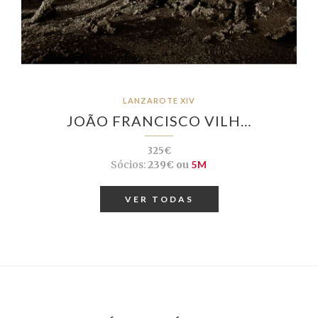
LANZAROTE XIV
JOÃO FRANCISCO VILH…
325€
Sócios:
239€ ou
5M
VER TODAS