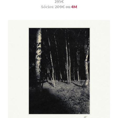
295€
Sócios:
209€ ou
4M