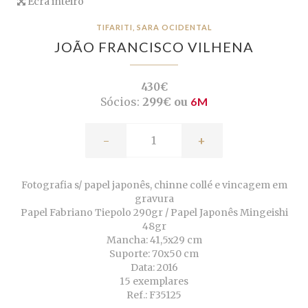
Ecrã inteiro
TIFARITI, SARA OCIDENTAL
JOÃO FRANCISCO VILHENA
430€
Sócios:
299€ ou
6M
-
+
Fotografia s/ papel japonês, chinne collé e vincagem em
gravura
Papel Fabriano Tiepolo 290gr / Papel Japonês Mingeishi
48gr
Mancha: 41,5x29 cm
Suporte: 70x50 cm
Data: 2016
15 exemplares
Ref.: F35125