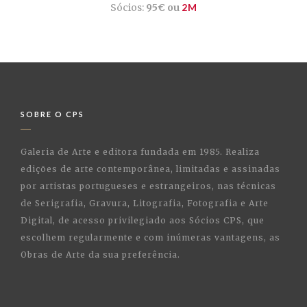
Sócios:
95€ ou
2M
SOBRE O CPS
Galeria de Arte e editora fundada em 1985. Realiza
edições de arte contemporânea, limitadas e assinadas
por artistas portugueses e estrangeiros, nas técnicas
de Serigrafia, Gravura, Litografia, Fotografia e Arte
Digital, de acesso privilegiado aos Sócios CPS, que
escolhem regularmente e com inúmeras vantagens, as
Obras de Arte da sua preferência.