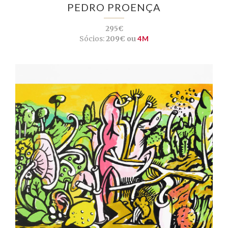
PEDRO PROENÇA
295€
Sócios:
209€ ou
4M