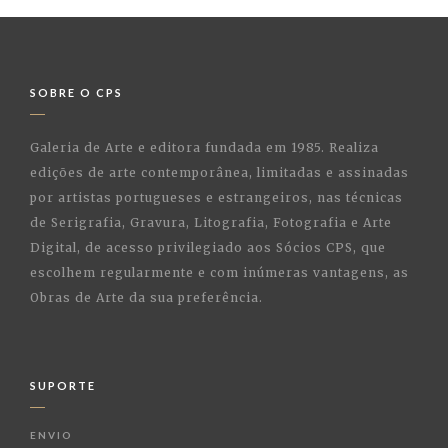
SOBRE O CPS
Galeria de Arte e editora fundada em 1985. Realiza
edições de arte contemporânea, limitadas e assinadas
por artistas portugueses e estrangeiros, nas técnicas
de Serigrafia, Gravura, Litografia, Fotografia e Arte
Digital, de acesso privilegiado aos Sócios CPS, que
escolhem regularmente e com inúmeras vantagens, as
Obras de Arte da sua preferência.
SUPORTE
ENVIO