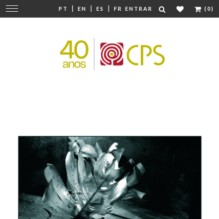
|
|
|
Mudar
PT
EN
ES
FR
ENTRAR
(0)
navegação