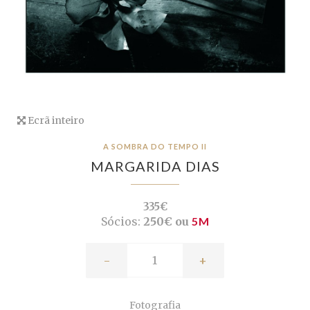
Ecrã inteiro
A SOMBRA DO TEMPO II
MARGARIDA DIAS
335€
Sócios:
250€ ou
5M
-
+
Fotografia