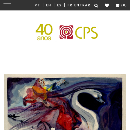
|
|
|
Mudar
PT
EN
ES
FR
ENTRAR
(0)
navegação