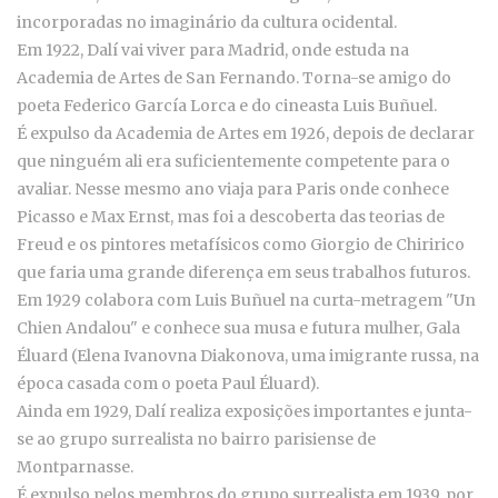
incorporadas no imaginário da cultura ocidental.
Em 1922, Dalí vai viver para Madrid, onde estuda na
Academia de Artes de San Fernando. Torna-se amigo do
poeta Federico García Lorca e do cineasta Luis Buñuel.
É expulso da Academia de Artes em 1926, depois de declarar
que ninguém ali era suficientemente competente para o
avaliar. Nesse mesmo ano viaja para Paris onde conhece
Picasso e Max Ernst, mas foi a descoberta das teorias de
Freud e os pintores metafísicos como Giorgio de Chiririco
que faria uma grande diferença em seus trabalhos futuros.
Em 1929 colabora com Luis Buñuel na curta-metragem "Un
Chien Andalou" e conhece sua musa e futura mulher, Gala
Éluard (Elena Ivanovna Diakonova, uma imigrante russa, na
época casada com o poeta Paul Éluard).
Ainda em 1929, Dalí realiza exposições importantes e junta-
se ao grupo surrealista no bairro parisiense de
Montparnasse.
É expulso pelos membros do grupo surrealista em 1939, por