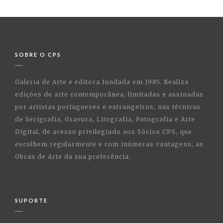
SOBRE O CPS
Galeria de Arte e editora fundada em 1985. Realiza
edições de arte contemporânea, limitadas e assinadas
por artistas portugueses e estrangeiros, nas técnicas
de Serigrafia, Gravura, Litografia, Fotografia e Arte
Digital, de acesso privilegiado aos Sócios CPS, que
escolhem regularmente e com inúmeras vantagens, as
Obras de Arte da sua preferência.
SUPORTE