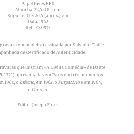
Papel Rives BFK
Mancha: 22,5x18,5 cm
Suporte: 33 x 26,5 (aprox.) cm
Data: 1962
Ref.: EX0917
gravura em madeira) assinada por Salvador Dalí e
panhada de Certificado de Autenticidade.
ravuras que ilustram «A Divina Comédia» de Dante
265-1321) apresentadas em Paris em três momentos
em 1960, o
Inferno
, em 1962, o
Purgatório
e em 1964,
o
Paraíso
.
Editor: Joseph Foret