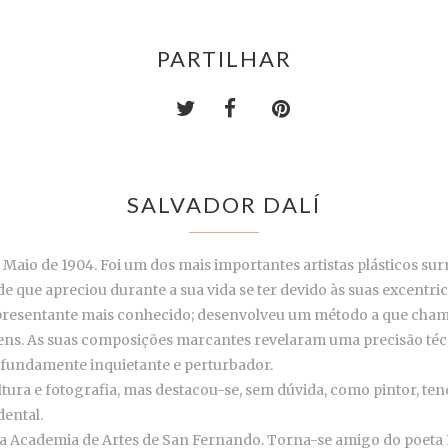
PARTILHAR
SALVADOR DALÍ
Maio de 1904. Foi um dos mais importantes artistas plásticos surr
e que apreciou durante a sua vida se ter devido às suas excentric
epresentante mais conhecido; desenvolveu um método a que chamo
agens. As suas composições marcantes revelaram uma precisão té
ofundamente inquietante e perturbador.
tura e fotografia, mas destacou-se, sem dúvida, como pintor, ten
dental.
 na Academia de Artes de San Fernando. Torna-se amigo do poeta 