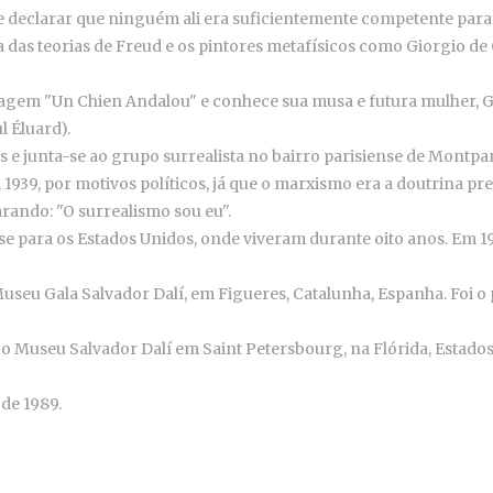
e declarar que ninguém ali era suficientemente competente para 
a das teorias de Freud e os pintores metafísicos como Giorgio de
agem "Un Chien Andalou" e conhece sua musa e futura mulher, G
l Éluard).
s e junta-se ao grupo surrealista no bairro parisiense de Montpa
1939, por motivos políticos, já que o marxismo era a doutrina pr
rando: "O surrealismo sou eu".
 para os Estados Unidos, onde viveram durante oito anos. Em 1942
seu Gala Salvador Dalí, em Figueres, Catalunha, Espanha. Foi o pr
 o Museu Salvador Dalí em Saint Petersbourg, na Flórida, Estado
 de 1989.