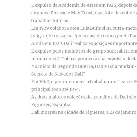
É expulso da Academia de Artes em 1926, depois d
conhece Picasso e Max Ernst, mas foi a descobert
trabalhos futuros.
Em 1929 colabora com Luis Buñuel na curta-metr
imigrante russa, na época casada com o poeta Pau
Ainda em 1929, Dalí realiza exposições importante
É expulso pelos membros do grupo surrealista em 
monárquico". Dalí respondeu à sua expulsão decla
No início da Segunda Guerra, Dalí e Gala mudam-se
Secreta de Salvador Dalí".
Em 1960, o pintor começa a trabalhar no Teatro-Mu
principal foco até 1974.
As duas maiores coleções de trabalhos de Dalí são
Figueres, Espanha.
Dali morreu na cidade de Figueres, a 23 de janeiro