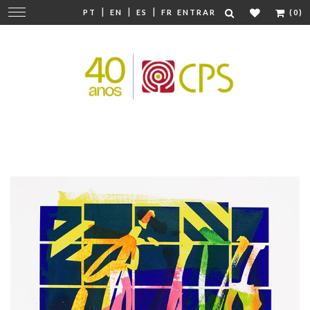
|
|
|
Mudar
PT
EN
ES
FR
ENTRAR
(0)
navegação