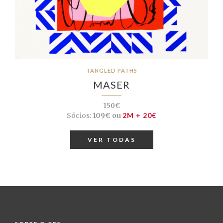
TANGLED PATHS
MASER
150€
Sócios:
109€ ou
2M + 20€
VER TODAS