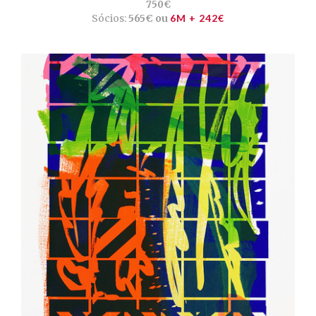
750€
Sócios:
565€ ou
6M + 242€