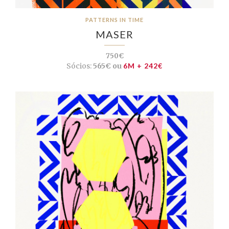
PATTERNS IN TIME
MASER
750€
Sócios:
565€ ou
6M + 242€