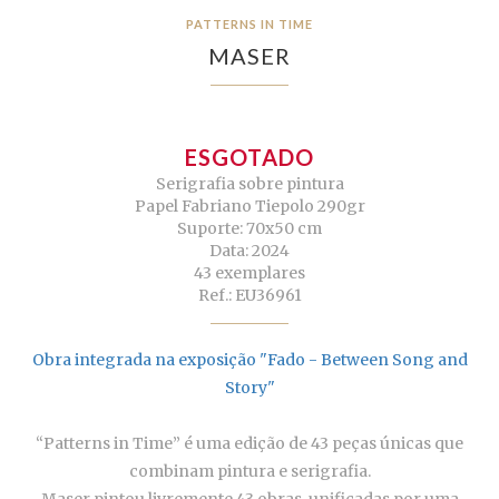
PATTERNS IN TIME
MASER
ESGOTADO
Serigrafia sobre pintura
Papel Fabriano Tiepolo 290gr
Suporte: 70x50 cm
Data: 2024
43 exemplares
Ref.: EU36961
Obra integrada na exposição "Fado - Between Song and
Story"
“Patterns in Time” é uma edição de 43 peças únicas que
combinam pintura e serigrafia.
Maser pintou livremente 43 obras, unificadas por uma