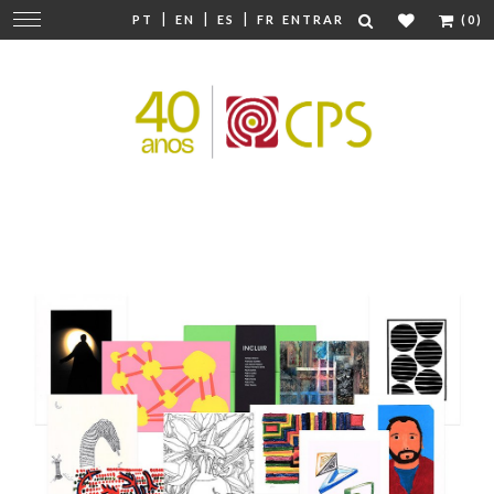
|
|
|
Mudar
PT
EN
ES
FR
ENTRAR
(0)
navegação