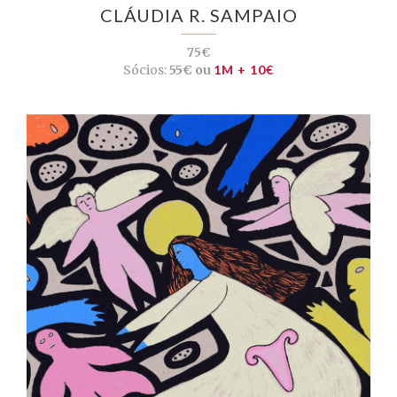
CLÁUDIA R. SAMPAIO
75€
Sócios:
55€ ou
1M + 10€