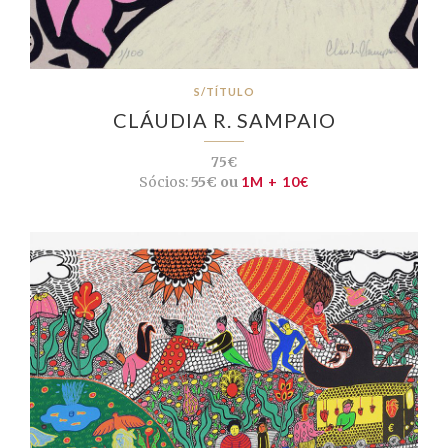
S/TÍTULO
CLÁUDIA R. SAMPAIO
75€
Sócios:
55€ ou
1M + 10€