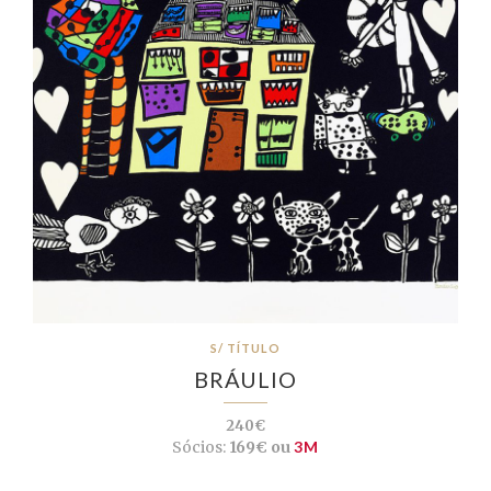
S/ TÍTULO
BRÁULIO
240€
Sócios:
169€ ou
3M