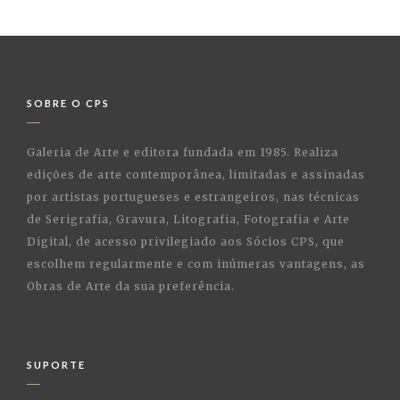
SOBRE O CPS
Galeria de Arte e editora fundada em 1985. Realiza
edições de arte contemporânea, limitadas e assinadas
por artistas portugueses e estrangeiros, nas técnicas
de Serigrafia, Gravura, Litografia, Fotografia e Arte
Digital, de acesso privilegiado aos Sócios CPS, que
escolhem regularmente e com inúmeras vantagens, as
Obras de Arte da sua preferência.
SUPORTE