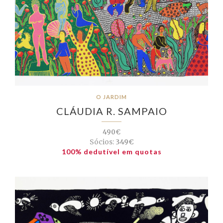
O JARDIM
CLÁUDIA R. SAMPAIO
490€
Sócios:
349€
100% dedutível em quotas