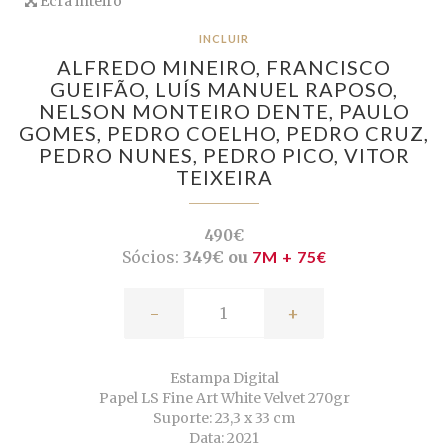
Ecrã inteiro
INCLUIR
ALFREDO MINEIRO,
FRANCISCO
GUEIFÃO,
LUÍS MANUEL RAPOSO,
NELSON MONTEIRO DENTE,
PAULO
GOMES,
PEDRO COELHO,
PEDRO CRUZ,
PEDRO NUNES,
PEDRO PICO,
VITOR
TEIXEIRA
490€
Sócios:
349€ ou
7M + 75€
-
+
Estampa Digital
Papel LS Fine Art White Velvet 270gr
Suporte: 23,3 x 33 cm
Data: 2021