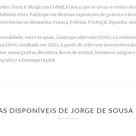
telier
Point & Marge
, em Créteil, França, que se torna o centro da s
Editions Paris
. Participa em diversas exposições de gravura e livros
erências na Alemanha, França, Polónia, Portugal, Espanha, Austr
pecialidade, entre os quais,
L'estampe objet rare
(2002),
La mémoire
que
(1990, reeditado em 2011). A partir de 2010 vem desenvolvendo
monografias, literatura, livros de artista). Inúmeros artigos e p
grafia e à Estampa Digital.
AS DISPONÍVEIS DE JORGE DE SOUS