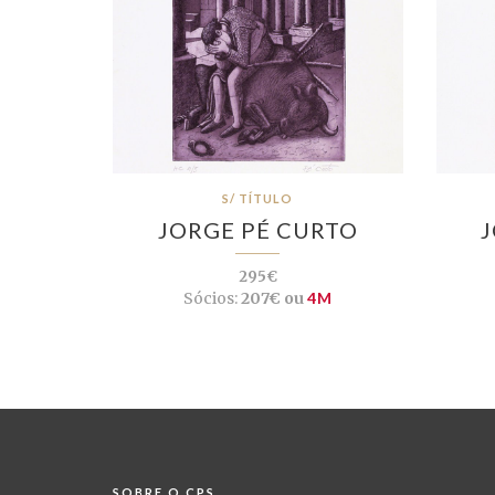
S/ TÍTULO
JORGE PÉ CURTO
295€
Sócios:
207€ ou
4M
SOBRE O CPS