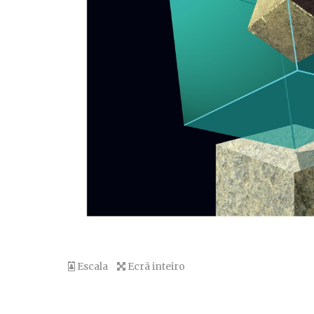
Escala
Ecrã inteiro