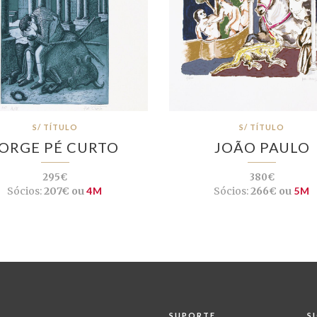
S/ TÍTULO
S/ TÍTULO
JORGE PÉ CURTO
JOÃO PAULO
295€
380€
Sócios:
207€ ou
4M
Sócios:
266€ ou
5M
SUPORTE
S