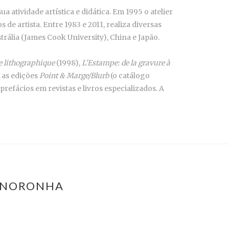
ua atividade artística e didática. Em 1995 o atelier
 de artista. Entre 1983 e 2011, realiza diversas
ália (James Cook University), China e Japão.
 lithographique
(1998),
L'Estampe: de la gravure à
 as edições
Point & Marge/Blurb
(o catálogo
refácios em revistas e livros especializados. A
A NORONHA