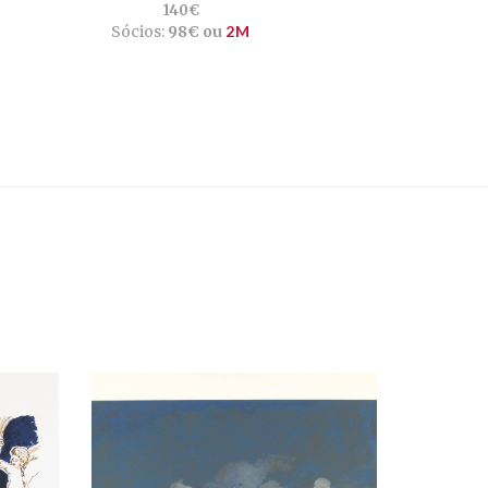
140€
Sócios:
98€ ou
2M