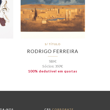
S/ TÍTULO
RODRIGO FERREIRA
510€
Sócios:
357€
100% dedutível em quotas
IGA-NOS
CPS
CORPORATE