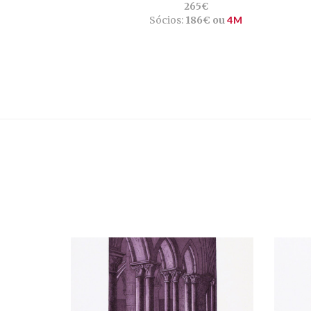
265€
Sócios:
186€ ou
4M