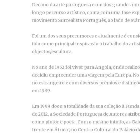
Decano da arte portuguesa e um dos grandes nom
longo percurso artístico, conta com uma fase expr
movimento Surrealista Português, ao lado de Mári
Foi um dos seus precursores e atualmente é consi
tido como principal inspiração o trabalho do arti
objectos/escultura.
No ano de 1952 foi viver para Angola, onde realizo
decidiu empreender uma viagem pela Europa. No s
no estrangeiro e com diversos prémios e distinçõ
em 1989.
Em 1999 doou a totalidade da sua coleção à Fund
de 2012, a Sociedade Portuguesa de Autores atribu
como pintor e poeta. Com o mesmo intuito, as Ga
frente em África", no Centro Cultural do Palácio d