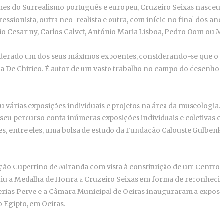
es do Surrealismo português e europeu, Cruzeiro Seixas nasceu
essionista, outra neo-realista e outra, com início no final dos a
o Cesariny, Carlos Calvet, António Maria Lisboa, Pedro Oom ou M
derado um dos seus máximos expoentes, considerando-se que o su
sta De Chirico. É autor de um vasto trabalho no campo do desenho
u várias exposições individuais e projetos na área da museologia.
eu percurso conta inúmeras exposições individuais e coletivas 
es, entre eles, uma bolsa de estudo da Fundação Calouste Gulbenk
ação Cupertino de Miranda com vista à constituição de um Centr
iu a Medalha de Honra a Cruzeiro Seixas em forma de reconhecime
lerias Perve e a Câmara Municipal de Oeiras inauguraram a exp
o Egipto, em Oeiras.