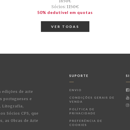
1650€
Sócios:
1150€
50% dedutível em quotas
VER TODAS
SUPORTE
S
ENVIO
a edições de arte
CONDIÇÕES GERAIS DE
as portugueses e
VENDA
 Litografia,
POLÍTICA DE
 aos Sócios CPS, que
PRIVACIDADE
, as Obras de Arte
PREFERÊNCIA DE
COOKIES