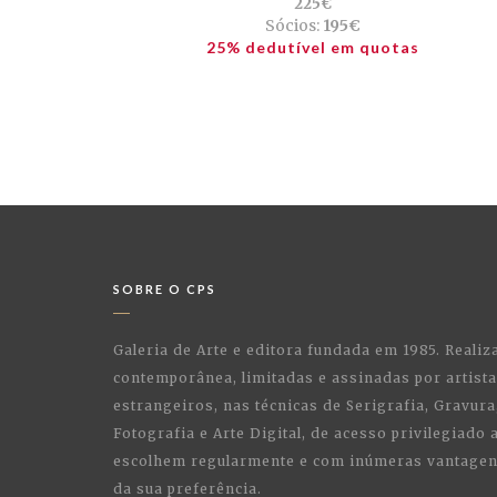
225€
Sócios:
195€
25% dedutível em quotas
SOBRE O CPS
Galeria de Arte e editora fundada em 1985. Realiz
contemporânea, limitadas e assinadas por artist
estrangeiros, nas técnicas de Serigrafia, Gravura,
Fotografia e Arte Digital, de acesso privilegiado
escolhem regularmente e com inúmeras vantagens
da sua preferência.