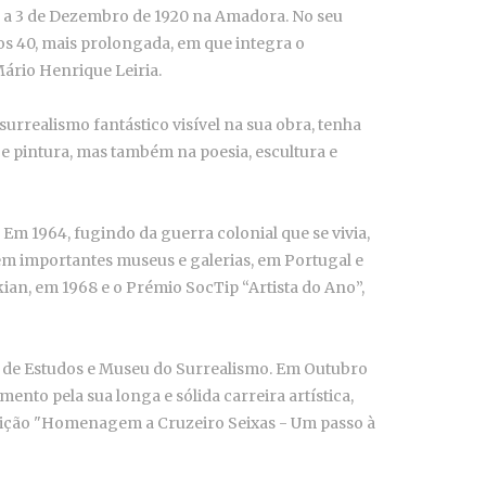
 a 3 de Dezembro de 1920 na Amadora. No seu
nos 40, mais prolongada, em que integra o
ário Henrique Leiria.
rrealismo fantástico visível na sua obra, tenha
 e pintura, mas também na poesia, escultura e
 Em 1964, fugindo da guerra colonial que se vivia,
em importantes museus e galerias, em Portugal e
ian, em 1968 e o Prémio SocTip “Artista do Ano”,
o de Estudos e Museu do Surrealismo. Em Outubro
nto pela sua longa e sólida carreira artística,
osição "Homenagem a Cruzeiro Seixas - Um passo à