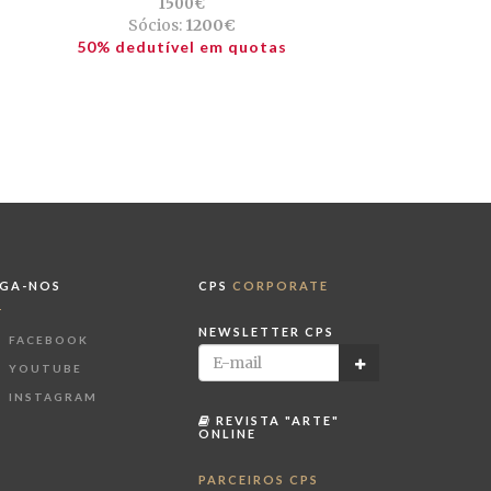
1500€
Sócios:
1200€
50% dedutível em quotas
IGA-NOS
CPS
CORPORATE
NEWSLETTER CPS
FACEBOOK
YOUTUBE
INSTAGRAM
REVISTA "ARTE"
ONLINE
PARCEIROS CPS