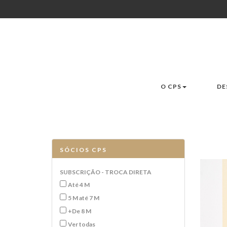
O CPS
DE
SÓCIOS CPS
SUBSCRIÇÃO - TROCA DIRETA
Até 4 M
5 M até 7 M
+De 8 M
Ver todas