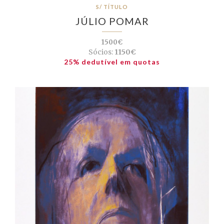
S/ TÍTULO
JÚLIO POMAR
1500€
Sócios:
1150€
25% dedutível em quotas