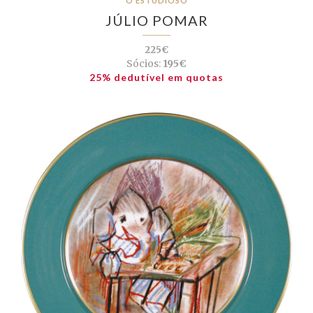
O ESTUDIOSO
JÚLIO POMAR
225€
Sócios:
195€
25% dedutível em quotas