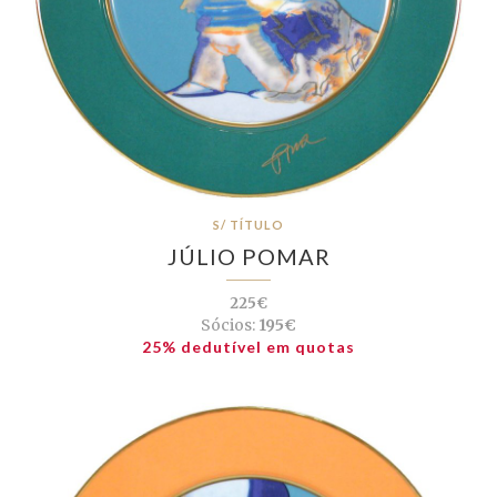
S/ TÍTULO
JÚLIO POMAR
225€
Sócios:
195€
25% dedutível em quotas