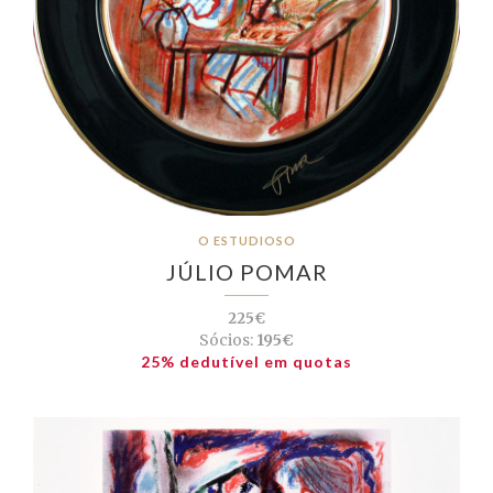
O ESTUDIOSO
JÚLIO POMAR
225€
Sócios:
195€
25% dedutível em quotas