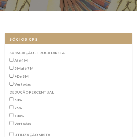
SÓCIOS CPS
SUBSCRIÇÃO - TROCA DIRETA
Até 4 M
5 M até 7 M
+De 8 M
Ver todas
DEDUÇÃO PERCENTUAL
50%
75%
100%
Ver todas
UTILIZAÇÃO MISTA