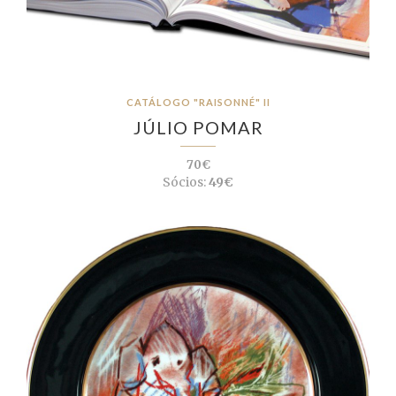
CATÁLOGO "RAISONNÉ" II
JÚLIO POMAR
70€
Sócios:
49€