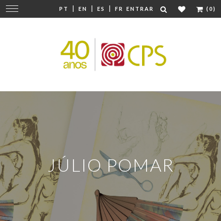
|
|
|
Mudar
PT
EN
ES
FR
ENTRAR
(0)
navegação
JÚLIO POMAR