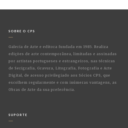
SOBRE O CPS
Galeria de Arte e editora fundada em 1985. Realiza
edições de arte contemporânea, limitadas e assinadas
por artistas portugueses e estrangeiros, nas técnicas
de Serigrafia, Gravura, Litografia, Fotografia e Arte
Digital, de acesso privilegiado aos Sócios CPS, que
escolhem regularmente e com inúmeras vantagens, as
Obras de Arte da sua preferência.
SUPORTE