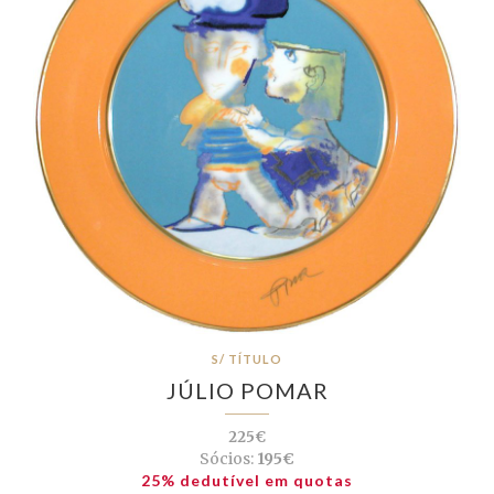
S/ TÍTULO
JÚLIO POMAR
225€
Sócios:
195€
25% dedutível em quotas