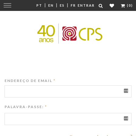
|
|
|
Mudar
PT
EN
ES
FR
ENTRAR
(0)
navegação
ENDEREÇO DE EMAIL
*
PALAVRA-PASSE:
*