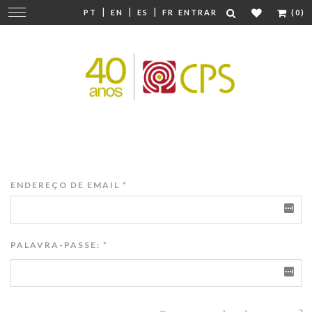
|
|
|
Mudar
PT
EN
ES
FR
ENTRAR
(0)
navegação
ENDEREÇO DE EMAIL
*
PALAVRA-PASSE:
*