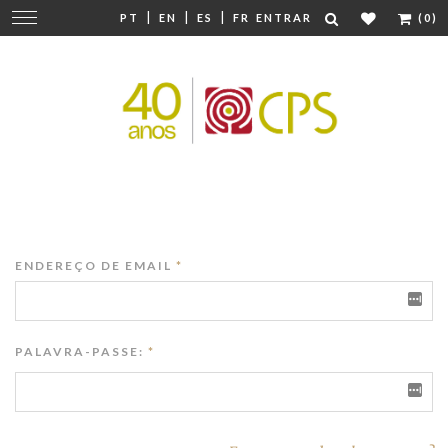
|
|
|
Mudar
PT
EN
ES
FR
ENTRAR
(0)
navegação
ENDEREÇO DE EMAIL
*
PALAVRA-PASSE:
*