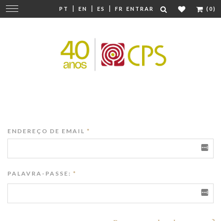
|
|
|
Mudar
PT
EN
ES
FR
ENTRAR
(0)
navegação
ENDEREÇO DE EMAIL
*
PALAVRA-PASSE:
*