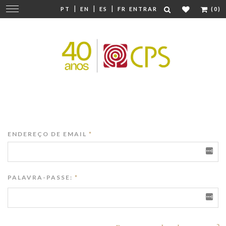
|
|
|
Mudar
PT
EN
ES
FR
ENTRAR
(0)
navegação
ENDEREÇO DE EMAIL
*
PALAVRA-PASSE:
*