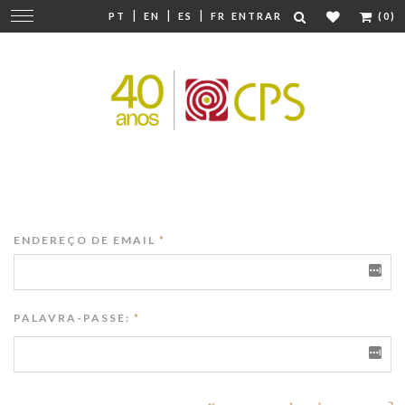
|
|
|
Mudar
PT
EN
ES
FR
ENTRAR
(0)
navegação
ENDEREÇO DE EMAIL
*
PALAVRA-PASSE:
*