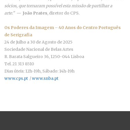
sócios, que tornaram possível esta missão de partilhar a
arte.”
—
João Prates
, diretor do CPS.
Os Poderes da Imagem – 40 Anos do Centro Português
de Serigrafia
24 de Julho a 30 de Agosto de 2025
Sociedade Nacional de Belas Artes
R. Barata Salgueiro 36, 1250-044 Lisboa
Tel. 21 313 8510
Dias úteis: 12h-19h, Sábado: 14h-19h
www.cps.pt
/
www.snba.pt