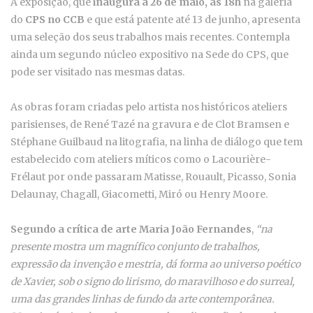
A exposição, que
inaugura a 26 de maio, às 18h
na galeria
do
CPS no CCB
e que está patente até 13 de junho, apresenta
uma seleção dos seus trabalhos mais recentes. Contempla
ainda um segundo núcleo expositivo na Sede do CPS, que
pode ser visitado nas mesmas datas.
As obras foram criadas pelo artista nos históricos ateliers
parisienses, de René Tazé na gravura e de Clot Bramsen e
Stéphane Guilbaud na litografia, na linha de diálogo que tem
estabelecido com ateliers míticos como o Lacourière-
Frélaut por onde passaram Matisse, Rouault, Picasso, Sonia
Delaunay, Chagall, Giacometti, Miró ou Henry Moore.
Segundo a crítica de arte Maria João Fernandes
,
“na
presente mostra um magnífico conjunto de trabalhos,
expressão da invenção e mestria, dá forma ao universo poético
de Xavier, sob o signo do lirismo, do maravilhoso e do surreal,
uma das grandes linhas de fundo da arte contemporânea.