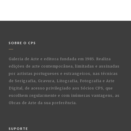
SOBRE O CPS
Galeria de Arte e editora fundada em 1985. Realiza
edições de arte contemporânea, limitadas e assinadas
por artistas portugueses e estrangeiros, nas técnicas
de Serigrafia, Gravura, Litografia, Fotografia e Arte
Digital, de acesso privilegiado aos Sócios CPS, que
escolhem regularmente e com inúmeras vantagens, as
Obras de Arte da sua preferência.
SUPORTE