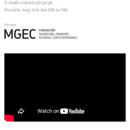
E-mail:contacto@cps.pt
Horário: Seg-Sex das 10h às 19h
Parceria: