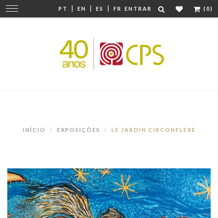
|
|
|
Mudar
PT
EN
ES
FR
ENTRAR
(0)
navegação
INÍCIO
EXPOSIÇÕES
LE JARDIN CIRCONFLEXE