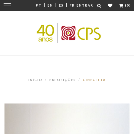
|
|
|
Mudar
PT
EN
ES
FR
ENTRAR
(0)
navegação
INÍCIO
EXPOSIÇÕES
CINECITTÀ