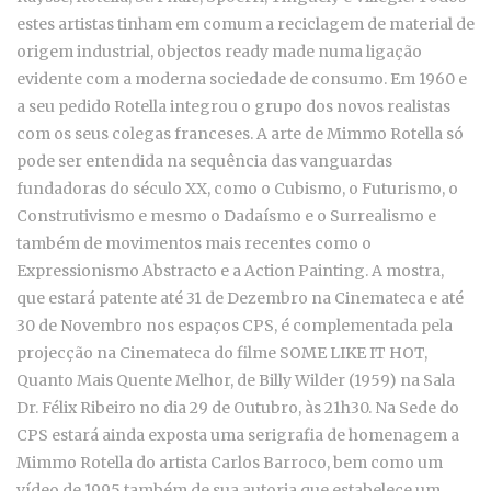
estes artistas tinham em comum a reciclagem de material de
origem industrial, objectos ready made numa ligação
evidente com a moderna sociedade de consumo. Em 1960 e
a seu pedido Rotella integrou o grupo dos novos realistas
com os seus colegas franceses. A arte de Mimmo Rotella só
pode ser entendida na sequência das vanguardas
fundadoras do século XX, como o Cubismo, o Futurismo, o
Construtivismo e mesmo o Dadaísmo e o Surrealismo e
também de movimentos mais recentes como o
Expressionismo Abstracto e a Action Painting. A mostra,
que estará patente até 31 de Dezembro na Cinemateca e até
30 de Novembro nos espaços CPS, é complementada pela
projecção na Cinemateca do filme SOME LIKE IT HOT,
Quanto Mais Quente Melhor, de Billy Wilder (1959) na Sala
Dr. Félix Ribeiro no dia 29 de Outubro, às 21h30. Na Sede do
CPS estará ainda exposta uma serigrafia de homenagem a
Mimmo Rotella do artista Carlos Barroco, bem como um
vídeo de 1995 também de sua autoria que estabelece um