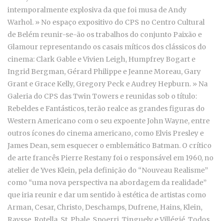
intemporalmente explosiva da que foi musa de Andy
Warhol. » No espaço expositivo do CPS no Centro Cultural
de Belém reunir-se-ão os trabalhos do conjunto Paixão e
Glamour representando os casais míticos dos clássicos do
cinema: Clark Gable e Vivien Leigh, Humpfrey Bogart e
Ingrid Bergman, Gérard Philippe e Jeanne Moreau, Gary
Grant e Grace Kelly, Gregory Peck e Audrey Hepburn. » Na
Galeria do CPS das Twin Towers e reunidas sob o título:
Rebeldes e Fantásticos, terão realce as grandes figuras do
Western Americano com o seu expoente John Wayne, entre
outros ícones do cinema americano, como Elvis Presley e
James Dean, sem esquecer o emblemático Batman. O crítico
de arte francês Pierre Restany foi o responsável em 1960, no
atelier de Yves Klein, pela definição do “Nouveau Realisme”
como “uma nova perspectiva na abordagem da realidade”
que iria reunir e dar um sentido à estética de artistas como
Arman, Cesar, Christo, Deschamps, Dufrene, Hains, Klein,
Raysse, Rotella, St. Phale, Spoerri, Tinguely e Villégié. Todos