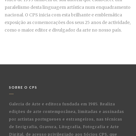
paralelismo desta linguagem artística num enquadramento
nacional. O CPS inicia com esta brilhante e emblemática
exposição as comemorações dos seus 25 anos de actividade,
como o maior editor e divulgador da arte no nosso país.
SOBRE O CPS
Galeria de Arte e editora fundada em 1985. Realiza
edições de arte contemporânea, limitadas e assinadas
por artistas portugueses e estrangeiros, nas técnicas
de Serigrafia, Gravura, Litografia, Fotografia e Arte
Digital, de acesso privilegiado aos Sócios CPS, que