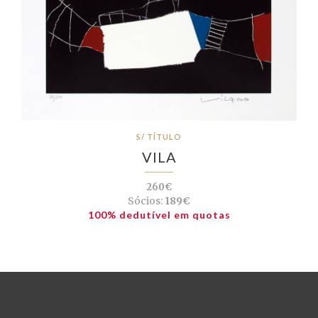
S/ TÍTULO
VILA
260€
Sócios:
189€
100% dedutível em quotas