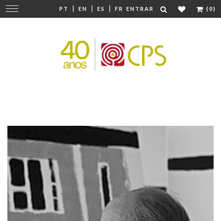
|
|
|
Mudar
PT
EN
ES
FR
ENTRAR
(0)
navegação