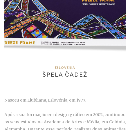
ESLOVÉNIA
ŠPELA ČADEŽ
Nasceu em Liubliana, Eslovénia, em 1977.
Após a sua formação em design gráfico em 2002, continuou
os seus estudos na Academia de Artes e Média, em Colónia,
Alemanha. Durante esse período realizou duas animações