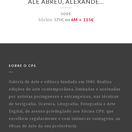
ALÊ ABREU, ALEXANDE…
500€
Sócios:
375€ ou
6M + 115€
SOBRE O CPS
Galeria de Arte e editora fundada em 1985. Realiza
edições de arte contemporânea, limitadas e assinadas
por artistas portugueses e estrangeiros, nas técnicas
de Serigrafia, Gravura, Litografia, Fotografia e Arte
Digital, de acesso privilegiado aos Sócios CPS, que
escolhem regularmente e com inúmeras vantagens, as
Obras de Arte da sua preferência.