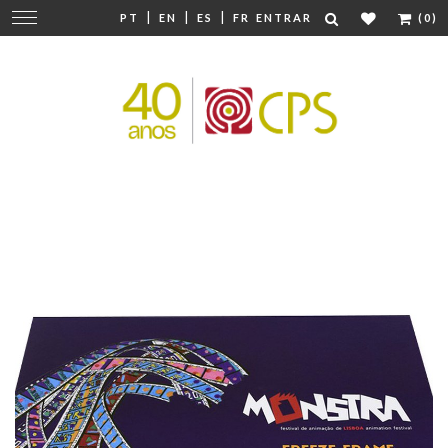
|
|
|
Mudar
PT
EN
ES
FR
ENTRAR
(0)
navegação