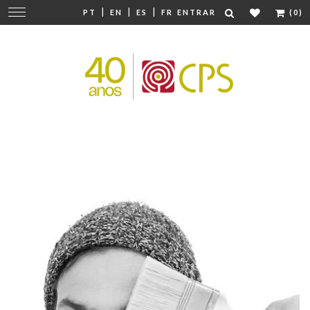
|
|
|
Mudar
PT
EN
ES
FR
ENTRAR
(0)
navegação