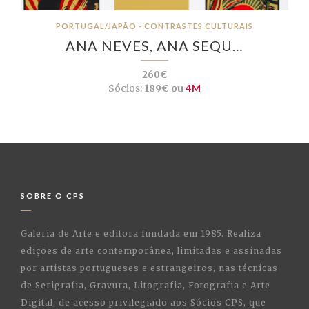
PORTUGAL/JAPÃO - CONTRASTES CULTURAIS
ANA NEVES, ANA SEQU…
260€
Sócios:
189€ ou
4M
SOBRE O CPS
Galeria de Arte e editora fundada em 1985. Realiza
edições de arte contemporânea, limitadas e assinadas
por artistas portugueses e estrangeiros, nas técnicas
de Serigrafia, Gravura, Litografia, Fotografia e Arte
Digital, de acesso privilegiado aos Sócios CPS, que