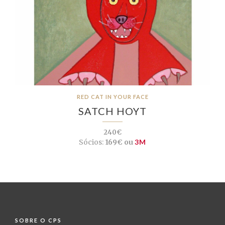
RED CAT IN YOUR FACE
SATCH HOYT
240€
Sócios:
169€ ou
3M
SOBRE O CPS