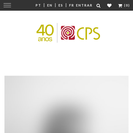
|
|
|
Mudar
PT
EN
ES
FR
ENTRAR
(0)
navegação