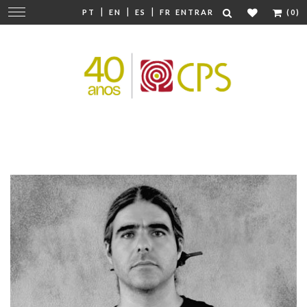
|
|
|
Mudar
PT
EN
ES
FR
ENTRAR
(0)
navegação