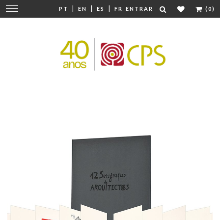
|
|
|
Mudar
PT
EN
ES
FR
ENTRAR
(0)
navegação