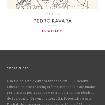
S/ TÍTULO
PEDRO RAVARA
ESGOTADO
SOBRE O CPS
Galeria de Arte e editora fundada em 1985. Realiza
edições de arte contemporânea, limitadas e assinadas
por artistas portugueses e estrangeiros, nas técnicas
de Serigrafia, Gravura, Litografia, Fotografia e Arte
Digital, de acesso privilegiado aos Sócios CPS, que