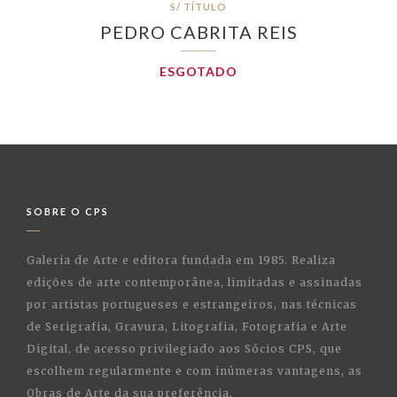
S/ TÍTULO
PEDRO CABRITA REIS
ESGOTADO
SOBRE O CPS
Galeria de Arte e editora fundada em 1985. Realiza
edições de arte contemporânea, limitadas e assinadas
por artistas portugueses e estrangeiros, nas técnicas
de Serigrafia, Gravura, Litografia, Fotografia e Arte
Digital, de acesso privilegiado aos Sócios CPS, que
escolhem regularmente e com inúmeras vantagens, as
Obras de Arte da sua preferência.