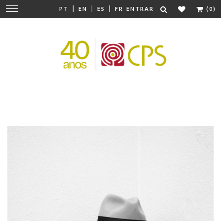
|
|
|
Mudar
PT
EN
ES
FR
ENTRAR
(0)
navegação