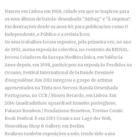
Nasceu em Lisboa em 1968, cidade em que se inspirou para
os seus álbuns de banda-desenhada: “Airbag” e “À esquina”.
Faz ilustrações desde os anos 80, para publicações como O
Independente, o Público e a revista Ícon.
Os seus trabalhos foram expostos, pela primeira vez, no ano
de 1992, numa exposição colectiva, no contexto da
BIENAL
Jovens Criadores da Europa Mediterrânica, em Valência.
Anos depois, em
1998, particicpou na exposição
Perdidos no
Oceano, Festival International de la Bande Dessinée
d’Angoulême. Em 2011 integrou o grupo de artistas
apresentados na
Tinta nos Nervos: Banda Desenhada
Portuguesa, no CCB / Museu Berardo, em Lisboa. Em
2014:
Quadradinhos: sguardi sul fumetto portoghese,
Palazzo Bomben / Fondazione Benetton, Treviso Comic
Book Festival. E em 2015
Comics zur Lage der Welt,
Neurotitan Shop & Gallery, em Berlim.
Realizou também exposições a solo, tendo sido a sua