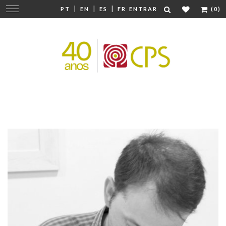
|
|
|
Mudar
PT
EN
ES
FR
ENTRAR
(0)
navegação