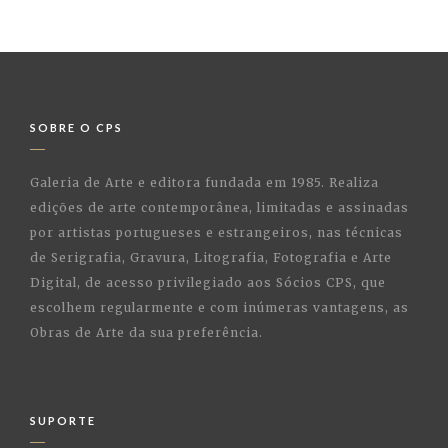
SOBRE O CPS
Galeria de Arte e editora fundada em 1985. Realiza
edições de arte contemporânea, limitadas e assinadas
por artistas portugueses e estrangeiros, nas técnicas
de Serigrafia, Gravura, Litografia, Fotografia e Arte
Digital, de acesso privilegiado aos Sócios CPS, que
escolhem regularmente e com inúmeras vantagens, as
Obras de Arte da sua preferência.
SUPORTE