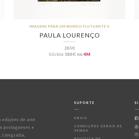
IMAGENS PARA UM MUNDO FLUTUANTE II
PAULA LOURENÇO
265€
Sócios:
186€ ou
4M
SUPORTE
S
ENVIO
a edições de arte
CONDIÇÕES GERAIS DE
as portugueses e
VENDA
 Litografia,
POLÍTICA DE