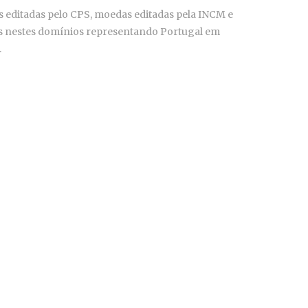
s editadas pelo CPS, moedas editadas pela INCM e
ôs nestes domínios representando Portugal em
.