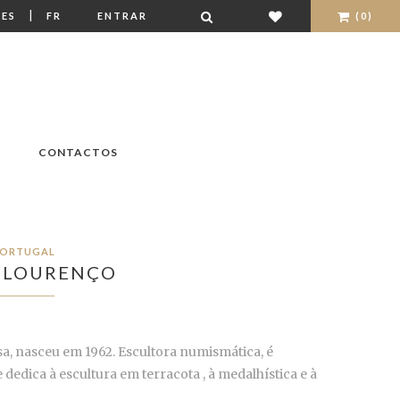
|
ES
FR
ENTRAR
(0)
CONTACTOS
ORTUGAL
 LOURENÇO
a, nasceu em 1962. Escultora numismática, é
edica à escultura em terracota , à medalhística e à