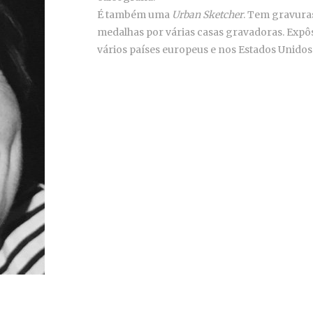
É também uma
Urban Sketcher
. Tem gravura
medalhas por várias casas gravadoras. Exp
vários países europeus e nos Estados Unidos