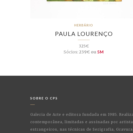
HERBÁRIO
PAULA LOURENÇO
325€
Sócios:
239€ ou
5M
SOBRE O CPS
Galeria de Arte e editora fundada em 1985. Realiz
contemporânea, limitadas e assinadas por artist
estrangeiros, nas técnicas de Serigrafia, Gravura,