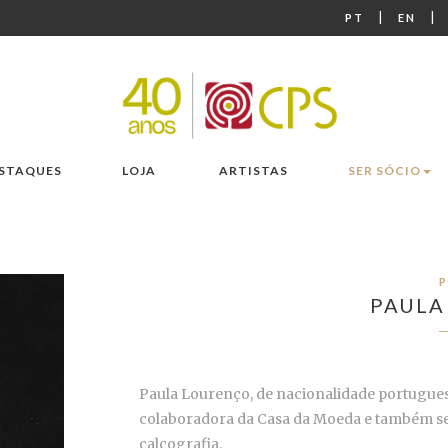
|
|
PT
EN
STAQUES
LOJA
ARTISTAS
SER SÓCIO
P
PAULA
Paula Lourenço, de nacionalidade portugues
colaboradora da Casa da Moeda e também se d
calcografia.