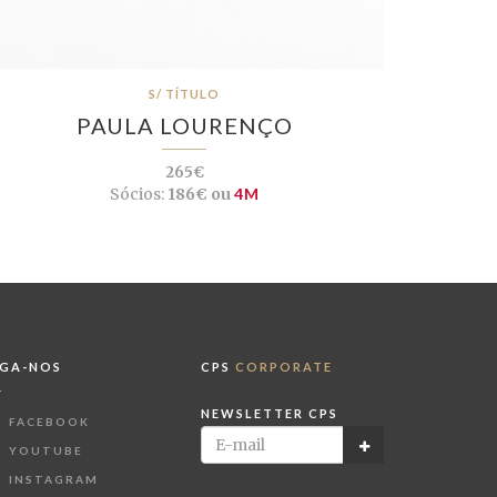
S/ TÍTULO
PAULA LOURENÇO
265€
Sócios:
186€ ou
4M
IGA-NOS
CPS
CORPORATE
NEWSLETTER CPS
FACEBOOK
YOUTUBE
INSTAGRAM