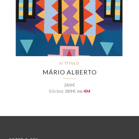
S/ TÍTULO
MÁRIO ALBERTO
260€
Sócios:
189€ ou
4M