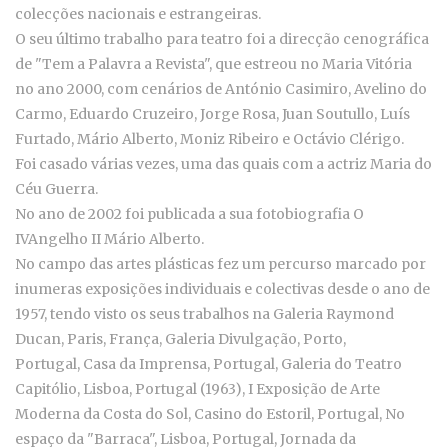
colecções nacionais e estrangeiras.
O seu último trabalho para teatro foi a direcção cenográfica
de "Tem a Palavra a Revista", que estreou no Maria Vitória
no ano 2000, com cenários de António Casimiro, Avelino do
Carmo, Eduardo Cruzeiro, Jorge Rosa, Juan Soutullo, Luís
Furtado, Mário Alberto, Moniz Ribeiro e Octávio Clérigo.
Foi casado várias vezes, uma das quais com a actriz Maria do
Céu Guerra.
No ano de 2002 foi publicada a sua fotobiografia O
IVAngelho II Mário Alberto.
No campo das artes plásticas fez um percurso marcado por
inumeras exposições individuais e colectivas desde o ano de
1957, tendo visto os seus trabalhos na
Galeria Raymond
Ducan, Paris, França,
Galeria Divulgação, Porto,
Portugal,
Casa da Imprensa, Portugal,
Galeria do Teatro
Capitólio, Lisboa, Portugal (1963),
I Exposição de Arte
Moderna da Costa do Sol, Casino do Estoril, Portugal,
No
espaço da "Barraca", Lisboa, Portugal,
Jornada da