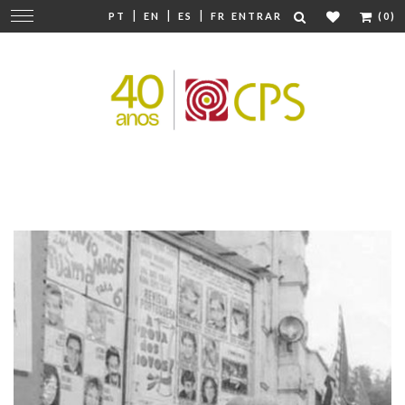
|
|
|
Mudar
PT
EN
ES
FR
ENTRAR
(0)
navegação