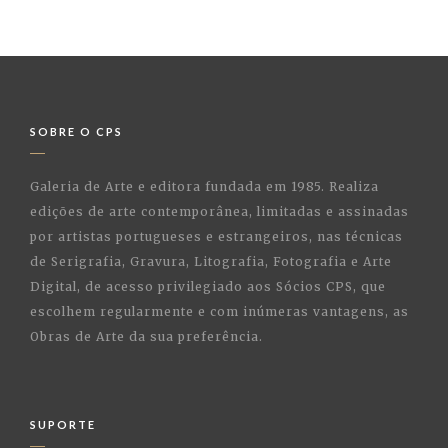
SOBRE O CPS
Galeria de Arte e editora fundada em 1985. Realiza
edições de arte contemporânea, limitadas e assinadas
por artistas portugueses e estrangeiros, nas técnicas
de Serigrafia, Gravura, Litografia, Fotografia e Arte
Digital, de acesso privilegiado aos Sócios CPS, que
escolhem regularmente e com inúmeras vantagens, as
Obras de Arte da sua preferência.
SUPORTE