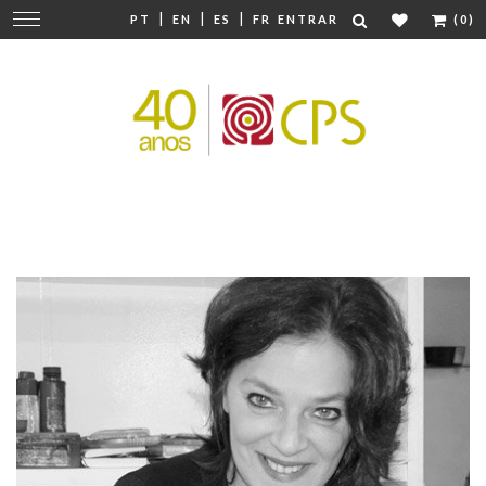
|
|
|
Mudar
PT
EN
ES
FR
ENTRAR
(0)
navegação