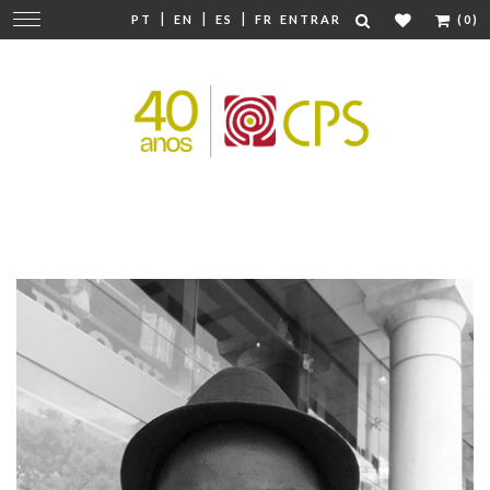
|
|
|
Mudar
PT
EN
ES
FR
ENTRAR
(0)
navegação