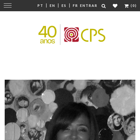
|
|
|
Mudar
PT
EN
ES
FR
ENTRAR
(0)
navegação