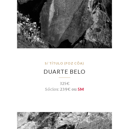
S/ TÍTULO (FOZ CÔA)
DUARTE BELO
325€
Sócios:
239€ ou
5M