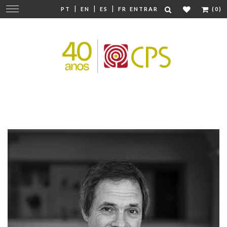
|
|
|
Mudar
PT
EN
ES
FR
ENTRAR
(0)
navegação