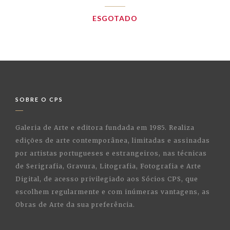
ESGOTADO
SOBRE O CPS
Galeria de Arte e editora fundada em 1985. Realiza
edições de arte contemporânea, limitadas e assinadas
por artistas portugueses e estrangeiros, nas técnicas
de Serigrafia, Gravura, Litografia, Fotografia e Arte
Digital, de acesso privilegiado aos Sócios CPS, que
escolhem regularmente e com inúmeras vantagens, as
Obras de Arte da sua preferência.