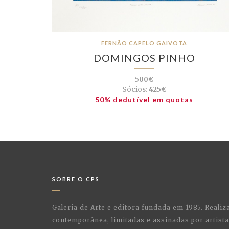
FERNÃO CAPELO GAIVOTA
DOMINGOS PINHO
500€
Sócios:
425€
50% dedutível em quotas
SOBRE O CPS
Galeria de Arte e editora fundada em 1985. Realiz
contemporânea, limitadas e assinadas por artist