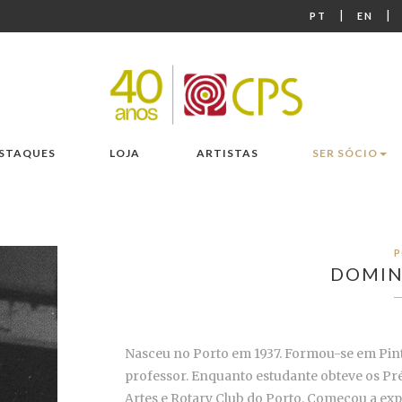
|
|
PT
EN
STAQUES
LOJA
ARTISTAS
SER SÓCIO
P
DOMIN
Nasceu no Porto em 1937. Formou-se em Pintu
professor. Enquanto estudante obteve os Pré
Artes e Rotary Club do Porto. Começou a ex