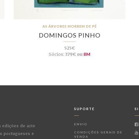
AS ÁRVORES MORREM DE PÉ
DOMINGOS PINHO
525€
Sócios:
379€ ou
8M
SUPORTE
S
ENVIO
a edições de arte
CONDIÇÕES GERAIS DE
as portugueses e
VENDA