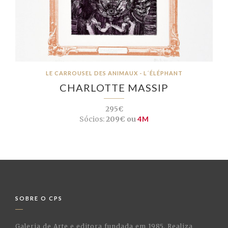
LE CARROUSEL DES ANIMAUX - L´ÉLÉPHANT
CHARLOTTE MASSIP
295€
Sócios:
209€ ou
4M
SOBRE O CPS
Galeria de Arte e editora fundada em 1985. Realiza