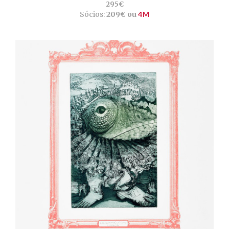
295€
Sócios:
209€ ou
4M