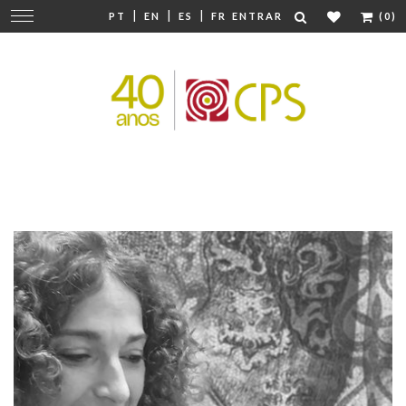
|
|
|
Mudar
PT
EN
ES
FR
ENTRAR
(0)
navegação