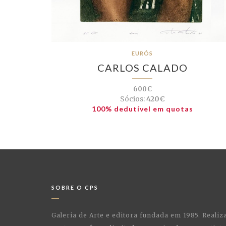
EURÓS
CARLOS CALADO
600€
Sócios:
420€
100% dedutível em quotas
SOBRE O CPS
Galeria de Arte e editora fundada em 1985. Realiz