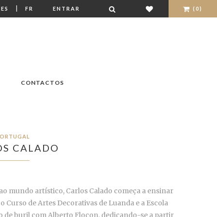
|
ES
FR
ENTRAR
(0)
CONTACTOS
ORTUGAL
OS CALADO
ao mundo artístico, Carlos Calado começa a ensinar
 o Curso de Artes Decorativas de Luanda e a Escola
io de buril com Alberto Flocon, dedicando-se a partir