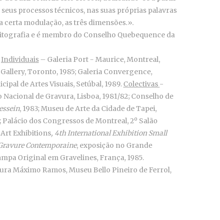
 seus processos técnicos, nas suas próprias palavras
ma certa modulação, as três dimensões.».
 litografia e é membro do Conselho Quebequence da
:
Individuais
– Galeria Port - Maurice, Montreal,
 Gallery, Toronto, 1985; Galeria Convergence,
ipal de Artes Visuais, Setúbal, 1989.
Colectivas
-
 Nacional de Gravura, Lisboa, 1981/82; Conselho de
essein
, 1983; Museu de Arte da Cidade de Tapei,
; Palácio dos Congressos de Montreal, 2º Salão
 Art Exhibitions
, 4th International Exhibition Small
 Gravure Contemporaine
, exposição no Grande
ampa Original em Gravelines, França, 1985.
vura Máximo Ramos, Museu Bello Pineiro de Ferrol,