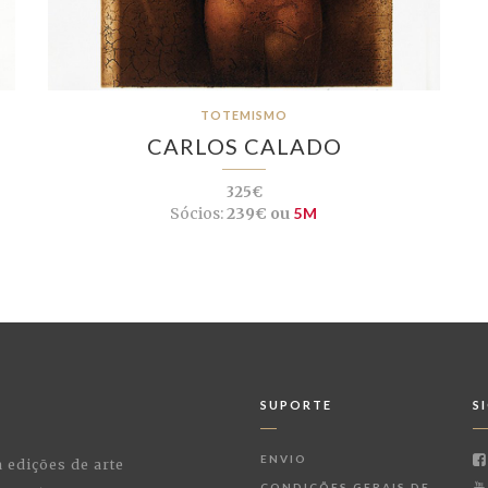
TOTEMISMO
CARLOS CALADO
325€
Sócios:
239€ ou
5M
SUPORTE
S
ENVIO
a edições de arte
CONDIÇÕES GERAIS DE