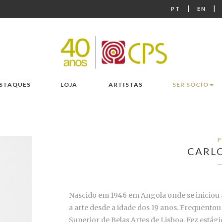
|
|
PT
EN
STAQUES
LOJA
ARTISTAS
SER SÓCIO
P
CARL
Nascido em 1946 em Angola onde se iniciou 
a arte desde a idade dos 19 anos. Frequentou
Superior de Belas Artes de Lisboa. Fez estág