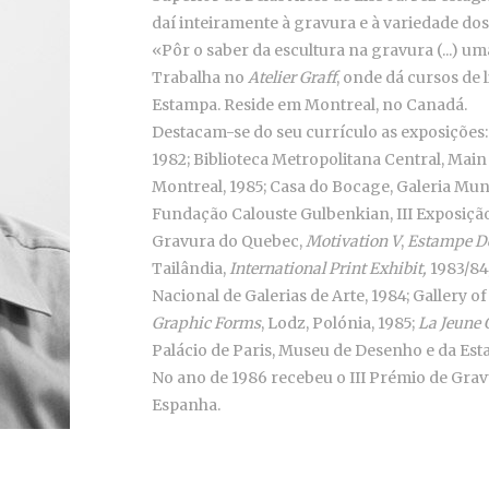
daí inteiramente à gravura e à variedade dos
«Pôr o saber da escultura na gravura (...) u
Trabalha no
Atelier Graff
, onde dá cursos de
Estampa. Reside em Montreal, no Canadá.
Destacam-se do seu currículo as exposições
1982; Biblioteca Metropolitana Central, Main
Montreal, 1985; Casa do Bocage, Galeria Munic
Fundação Calouste Gulbenkian, III Exposição
Gravura do Quebec,
Motivation V
,
Estampe
D
Tailândia,
International Print Exhibit,
1983/84
Nacional de Galerias de Arte, 1984; Gallery of
Graphic Forms
, Lodz, Polónia, 1985;
La Jeune
Palácio de Paris, Museu de Desenho e da Est
No ano de 1986 recebeu o III Prémio de Gra
Espanha.