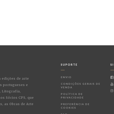
SUPORTE
S
ENVIO
a edições de arte
CONDIÇÕES GERAIS DE
as portugueses e
VENDA
 Litografia,
POLÍTICA DE
 aos Sócios CPS, que
PRIVACIDADE
, as Obras de Arte
PREFERÊNCIA DE
COOKIES