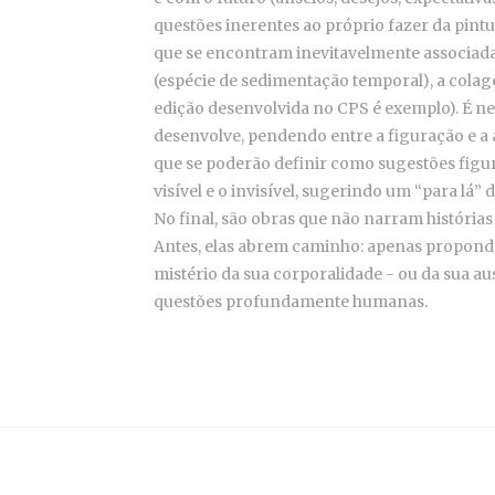
questões inerentes ao próprio fazer da pintur
que se encontram inevitavelmente associad
(espécie de sedimentação temporal), a colage
edição desenvolvida no CPS é exemplo). É nes
desenvolve, pendendo entre a figuração e a
que se poderão definir como sugestões figur
visível e o invisível, sugerindo um “para lá” 
No final, são obras que não narram história
Antes, elas abrem caminho: apenas propondo
mistério da sua corporalidade - ou da sua a
questões profundamente humanas.