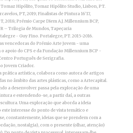
 Tomaz Hipólito, Tomaz Hipólito Studio, Lisbon, PT.
avelos, PT, 2019; Finalistas de Pintura 16'17,
PT, 2018; Prémio Carpe Diem A.J. Millennium BCP,
UR – Trilogia de Mundos, Tapeçaria
legre - Guy Fino. Portalegre, PT. 2015-2016.
a das vencedoras do Prémio Arte Jovem - uma
om o apoio do CPS e da Fundação Millennium BCP -
Centro Português de Serigrafia.
so Jovem Criador.
 prática artística, colabora como autora de artigos
das no âmbito das artes plásticas, como a Artecapital.
vindo a desenvolver passa pela exploração de uma
ntura e estendendo-se, a partir daí, a outras
 escultura. Uma exploração que aborda a ideia
ste interesse do ponto de vista temático e
se, constantemente, ideias que se prendem com a
dação, nostalgia), com o presente (olhar, atenção)
s). Do ponto de vista processual, interessam-lhe