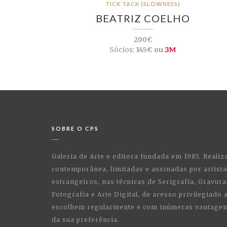
TICK TACK (SLOWNESS)
BEATRIZ COELHO
200€
Sócios:
145€ ou
3M
SOBRE O CPS
Galeria de Arte e editora fundada em 1985. Realiz
contemporânea, limitadas e assinadas por artist
estrangeiros, nas técnicas de Serigrafia, Gravura,
Fotografia e Arte Digital, de acesso privilegiado
escolhem regularmente e com inúmeras vantagens
da sua preferência.