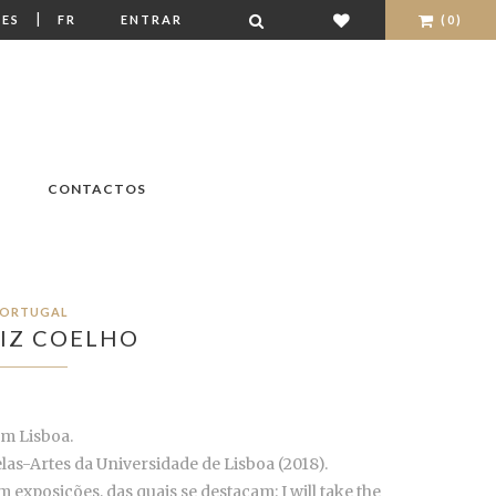
|
ES
FR
ENTRAR
(0)
CONTACTOS
ORTUGAL
IZ COELHO
em Lisboa.
las-Artes da Universidade de Lisboa (2018).
exposições, das quais se destacam: I will take the