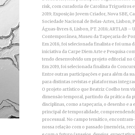
risk, com curadoria de Carolina Trigueiros e
2019; Exposição Jovem Criador, Nova SBE, Carc
Sociedade Nacional de Belas-Artes, Lisbon, 
Águas-livres 8, Lisbon, PT. 2018; ARTLAB – 
Contemporânea, Museu da Tapeçaria de Porta
Em 2018, foi selecionada finalista e foi um
iniciativa da Carpe Diem Arte e Pesquisa c
tendo desenvolvido um projeto editorial no 
Em 2019, foi selecionada finalista do Concur
Entre outras participações e para além da sua
para distintas revistas e plataformas integra
O projeto artístico que Beatriz Coelho tem 
dimensão temporal, partindo da prática da pi
disciplinas, como a tapeçaria, o desenho e a
principal de temporalidade, compreendendo e
processual. No campo temático, encontram-
nossa relação com o passado (memória, recor
e com o futuro (anseios, desejos, expectativa