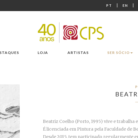
|
|
PT
EN
STAQUES
LOJA
ARTISTAS
SER SÓCIO
P
BEATR
Beatriz Coelho (Porto, 1995) vive e trabalha 
É licenciada em Pintura pela Faculdade de Be
Desde 2015, tem participado regularmente em 