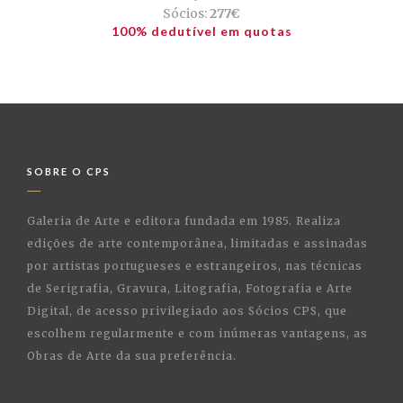
Sócios:
277€
100% dedutível em quotas
SOBRE O CPS
Galeria de Arte e editora fundada em 1985. Realiza
edições de arte contemporânea, limitadas e assinadas
por artistas portugueses e estrangeiros, nas técnicas
de Serigrafia, Gravura, Litografia, Fotografia e Arte
Digital, de acesso privilegiado aos Sócios CPS, que
escolhem regularmente e com inúmeras vantagens, as
Obras de Arte da sua preferência.