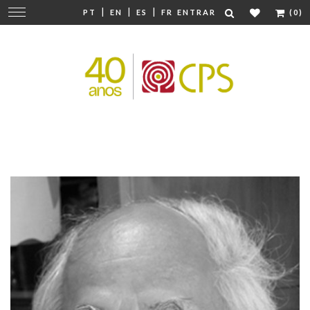
|
|
|
Mudar
PT
EN
ES
FR
ENTRAR
(0)
navegação