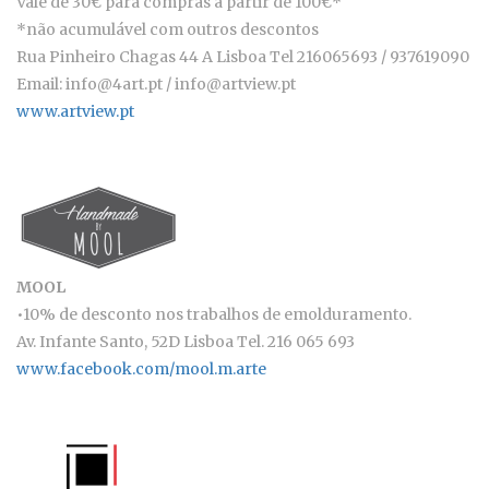
Vale de 30€ para compras a partir de 100€*
*não acumulável com outros descontos
Rua Pinheiro Chagas 44 A Lisboa Tel 216065693 / 937619090
Email: info@4art.pt / info@artview.pt
www.artview.pt
MOOL
•10% de desconto nos trabalhos de emolduramento.
Av. Infante Santo, 52D Lisboa Tel. 216 065 693
www.facebook.com/mool.m.arte