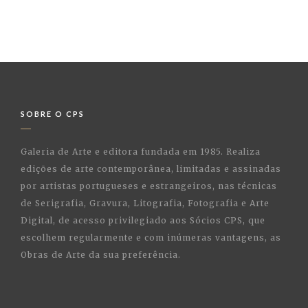
SOBRE O CPS
Galeria de Arte e editora fundada em 1985. Realiza
edições de arte contemporânea, limitadas e assinadas
por artistas portugueses e estrangeiros, nas técnicas
de Serigrafia, Gravura, Litografia, Fotografia e Arte
Digital, de acesso privilegiado aos Sócios CPS, que
escolhem regularmente e com inúmeras vantagens, as
Obras de Arte da sua preferência.