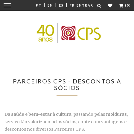
|
|
|
Mudar
PT
EN
ES
FR
ENTRAR
(0)
navegação
PARCEIROS CPS - DESCONTOS A
SÓCIOS
Da
saúde
e
bem-estar
à
cultura
, passando pelas
molduras
,
serviço tão valorizado pelos sócios, conte com vantagens e
descontos nos diversos Parceiros CPS.