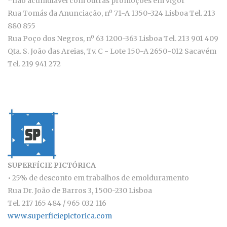
*não acumulável com outras promoções em vigor
Rua Tomás da Anunciação, nº 71-A 1350-324 Lisboa Tel. 213
880 855
Rua Poço dos Negros, nº 63 1200-363 Lisboa Tel. 213 901 409
Qta. S. João das Areias, Tv. C - Lote 150-A 2650-012 Sacavém
Tel. 219 941 272
SUPERFÍCIE PICTÓRICA
• 25% de desconto em trabalhos de emolduramento
Rua Dr. João de Barros 3, 1500-230 Lisboa
Tel. 217 165 484 / 965 032 116
www.superficiepictorica.com