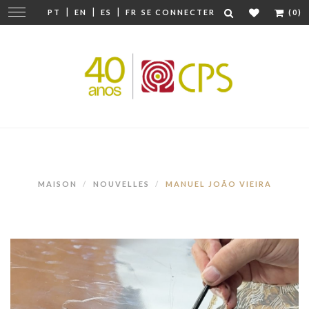
|
|
|
Modifier
PT
EN
ES
FR
SE CONNECTER
(0)
la
navigation
MAISON
NOUVELLES
MANUEL JOÃO VIEIRA