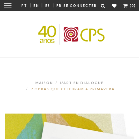
|
|
|
Modifier
PT
EN
ES
FR
SE CONNECTER
(0)
la
navigation
MAISON
L'ART EN DIALOGUE
7 OBRAS QUE CELEBRAM A PRIMAVERA