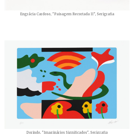
Engrácia Cardoso, "Paisagem Recortada II", Serigrafia
Dorindo, "Imaginários Significados", Serigrafia