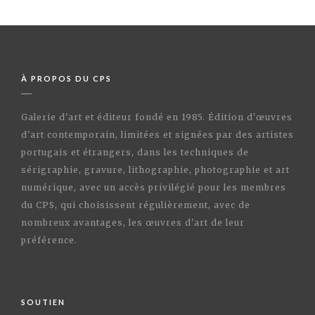
À PROPOS DU CPS
Galerie d'art et éditeur fondé en 1985. Édition d'œuvres
d'art contemporain, limitées et signées par des artistes
portugais et étrangers, dans les techniques de
sérigraphie, gravure, lithographie, photographie et art
numérique, avec un accès privilégié pour les membres
du CPS, qui choisissent régulièrement, avec de
nombreux avantages, les œuvres d'art de leur
préférence.
SOUTIEN