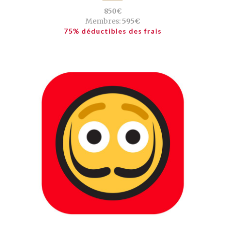
850€
Membres:
595€
75% déductibles des frais