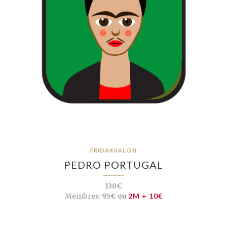
FRIDAKHALOJI
PEDRO PORTUGAL
130€
Membres:
95€ ou
2M + 10€