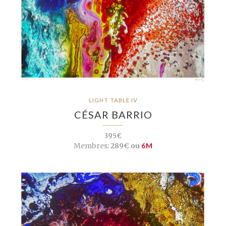
LIGHT TABLE IV
CÉSAR BARRIO
395€
Membres:
289€ ou
6M