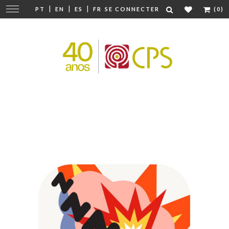
|
|
|
Modifier
PT
EN
ES
FR
SE CONNECTER
(0)
la
navigation