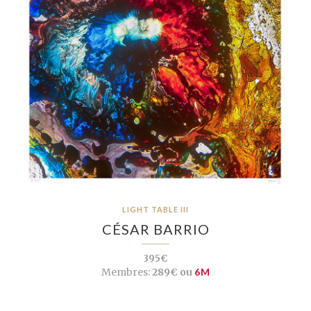
LIGHT TABLE III
CÉSAR BARRIO
395€
Membres:
289€ ou
6M