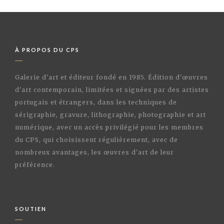
À PROPOS DU CPS
Galerie d'art et éditeur fondé en 1985. Édition d'œuvres
d'art contemporain, limitées et signées par des artistes
portugais et étrangers, dans les techniques de
sérigraphie, gravure, lithographie, photographie et art
numérique, avec un accès privilégié pour les membres
du CPS, qui choisissent régulièrement, avec de
nombreux avantages, les œuvres d'art de leur
préférence.
SOUTIEN