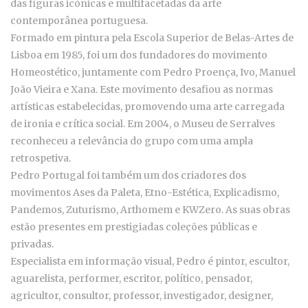
das figuras icónicas e multifacetadas da arte
contemporânea portuguesa.
Formado em pintura pela Escola Superior de Belas-Artes de
Lisboa em 1985, foi um dos fundadores do movimento
Homeostético, juntamente com Pedro Proença, Ivo, Manuel
João Vieira e Xana. Este movimento desafiou as normas
artísticas estabelecidas, promovendo uma arte carregada
de ironia e crítica social. Em 2004, o Museu de Serralves
reconheceu a relevância do grupo com uma ampla
retrospetiva.
Pedro Portugal foi também um dos criadores dos
movimentos Ases da Paleta, Etno-Estética, Explicadismo,
Pandemos, Zuturismo, Arthomem e KWZero. As suas obras
estão presentes em prestigiadas coleções públicas e
privadas.
Especialista em informação visual, Pedro é pintor, escultor,
aguarelista, performer, escritor, político, pensador,
agricultor, consultor, professor, investigador, designer,