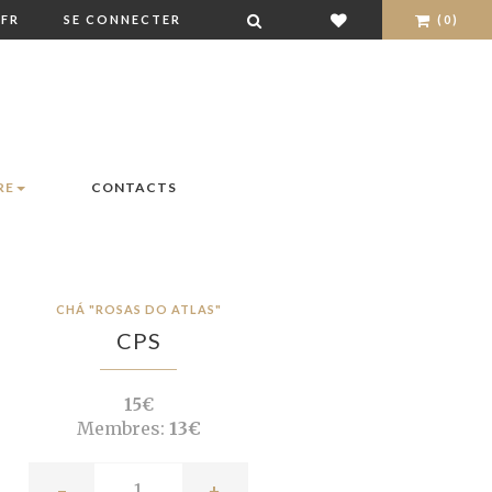
FR
SE CONNECTER
(0)
RE
CONTACTS
CHÁ "ROSAS DO ATLAS"
CPS
15€
Membres:
13€
-
+