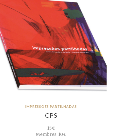
IMPRESSÕES PARTILHADAS
CPS
15€
Membres:
10€