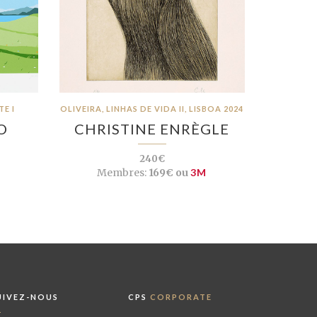
E I
OLIVEIRA, LINHAS DE VIDA II, LISBOA 2024
O
CHRISTINE ENRÈGLE
240€
M
Membres:
169€ ou
3M
UIVEZ-NOUS
CPS
CORPORATE