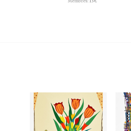
Membres:
13€