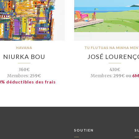
HAVANA
TU FLUTUAS NA MINHA MENT
NIURKA BOU
JOSÉ LOURENÇ
360€
430€
Membres:
259€
Membres:
299€ ou
6
% déductibles des frais
SOUTIEN
S