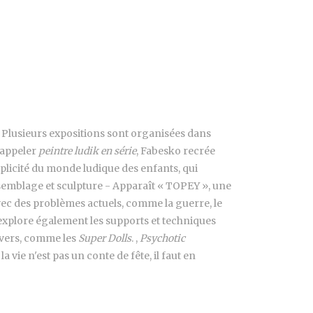
is. Plusieurs expositions sont organisées dans
 appeler
peintre ludik en série
, Fabesko recrée
mplicité du monde ludique des enfants, qui
ssemblage et sculpture - Apparaît « TOPEY », une
avec des problèmes actuels, comme la guerre, le
 explore également les supports et techniques
divers, comme les
Super Dolls
. ,
Psychotic
a vie n'est pas un conte de fête, il faut en