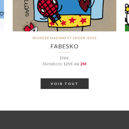
WONDER MADAME ET SPIDER JESUS
FABESKO
170€
Membres:
125€ ou
2M
VOIR TOUT