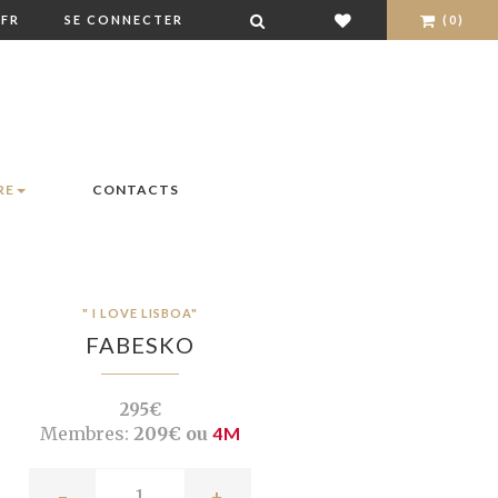
FR
SE CONNECTER
(0)
RE
CONTACTS
" I LOVE LISBOA"
FABESKO
295€
Membres:
209€ ou
4M
-
+