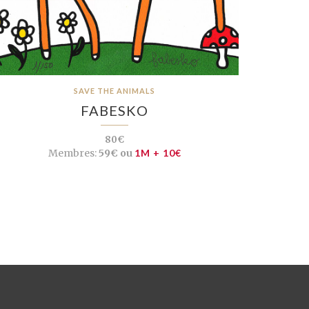
SAVE THE ANIMALS
FABESKO
80€
Membres:
59€ ou
1M + 10€