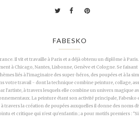
FABESKO
ance. Il vit et travaille à Paris et a déjà obtenu un diplôme à Par
mment à Chicago, Nantes, Lisbonne, Genève et Cologne. Se faisant
hèmes liés à l'imaginaire des super-héros, des poupées et à la si
ns votre travail - dont la technique combine peinture, collage, a
par l'artiste, à travers lesquels elle combine un univers magique 
ronnementaux. La peinture étant son activité principale, Fabesko
e), à travers la création de poupées auxquelles il donne des noms 
intu et critique qui n'est qu'enfantin ; a pour motifs premiers : "Si l