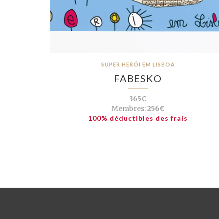
SUPER HERÓI EM LISBOA
FABESKO
365€
Membres:
256€
100% déductibles des frais