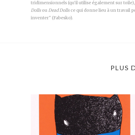
tridimensionnels (qu'il utilise également sur toil
Dolls
ou
Dead Dolls
ce qui donne lieu à un travail po
inventer" (Fabesko).
PLUS 