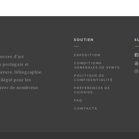
SOUTIEN
S
EXPÉDITION
œuvres d'art
CONDITIONS
s portugais et
GÉNÉRALES DE VENTE
avure, lithographie,
POLITIQUE DE
ilégié pour les
CONFIDENTIALITÉ
 avec de nombreux
PRÉFÉRENCES DE
COOKIES
FAQ
CONTACTS