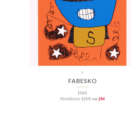
S
FABESKO
170€
Membres:
125€ ou
2M