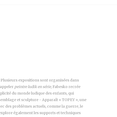
is. Plusieurs expositions sont organisées dans
 appeler
peintre ludik en série
, Fabesko recrée
mplicité du monde ludique des enfants, qui
ssemblage et sculpture - Apparaît « TOPEY », une
avec des problèmes actuels, comme la guerre, le
 explore également les supports et techniques