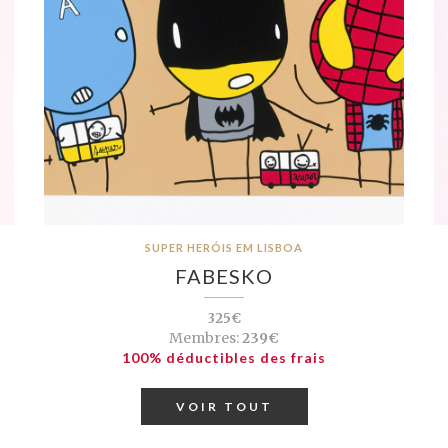
SUPER HERÓIS EM LISBOA
FABESKO
325€
Membres:
239€
100% déductibles des frais
VOIR TOUT