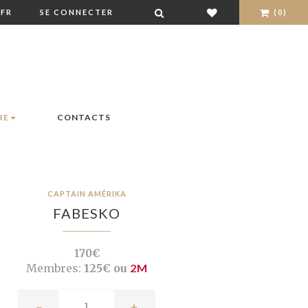
FR
SE CONNECTER
(0)
RE
CONTACTS
CAPTAIN AMÉRIKA
FABESKO
170€
Membres:
125€ ou
2M
-
+