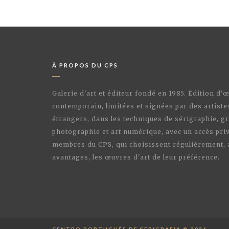
À PROPOS DU CPS
Galerie d'art et éditeur fondé en 1985. Édition d'
contemporain, limitées et signées par des artiste
étrangers, dans les techniques de sérigraphie, gr
photographie et art numérique, avec un accès priv
membres du CPS, qui choisissent régulièrement,
avantages, les œuvres d'art de leur préférence.
CENTRO PORTUGUÊS DE SERIGRAFIA © 2026