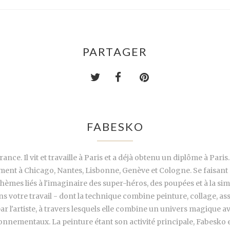
PARTAGER
FABESKO
ance. Il vit et travaille à Paris et a déjà obtenu un diplôme à Par
mment à Chicago, Nantes, Lisbonne, Genève et Cologne. Se faisant
hèmes liés à l'imaginaire des super-héros, des poupées et à la si
ns votre travail - dont la technique combine peinture, collage, a
par l'artiste, à travers lesquels elle combine un univers magique 
ronnementaux. La peinture étant son activité principale, Fabesko