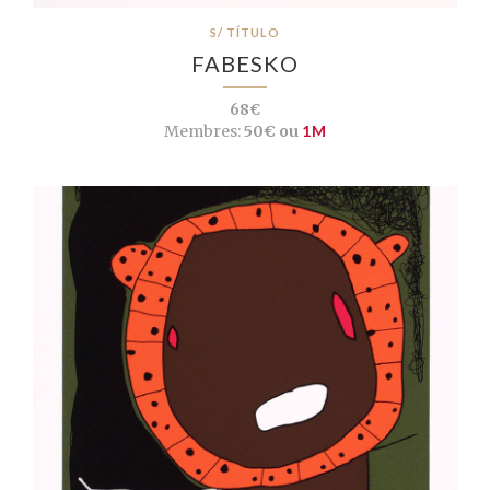
S/ TÍTULO
FABESKO
68€
Membres:
50€ ou
1M