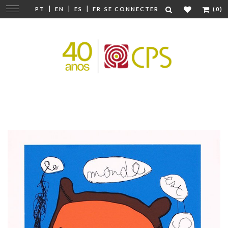
|
|
|
Modifier
PT
EN
ES
FR
SE CONNECTER
(0)
la
navigation