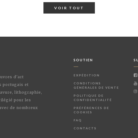
VOIR TOUT
SOUTIEN
S
EXPÉDITION
œuvres d'art
CONDITIONS
s portugais et
GÉNÉRALES DE VENTE
avure, lithographie,
POLITIQUE DE
ilégié pour les
CONFIDENTIALITÉ
 avec de nombreux
PRÉFÉRENCES DE
COOKIES
FAQ
CONTACTS