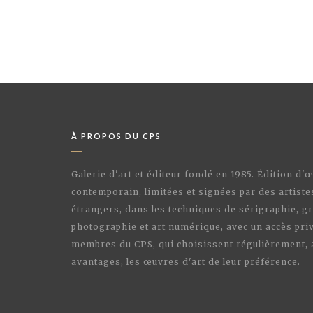
À PROPOS DU CPS
Galerie d'art et éditeur fondé en 1985. Édition d'
contemporain, limitées et signées par des artiste
étrangers, dans les techniques de sérigraphie, gr
photographie et art numérique, avec un accès priv
membres du CPS, qui choisissent régulièrement,
avantages, les œuvres d'art de leur préférence.