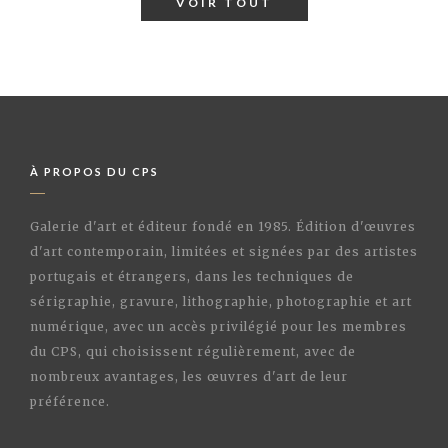
VOIR TOUT
À PROPOS DU CPS
Galerie d'art et éditeur fondé en 1985. Édition d'œuvres
d'art contemporain, limitées et signées par des artistes
portugais et étrangers, dans les techniques de
sérigraphie, gravure, lithographie, photographie et art
numérique, avec un accès privilégié pour les membres
du CPS, qui choisissent régulièrement, avec de
nombreux avantages, les œuvres d'art de leur
préférence.