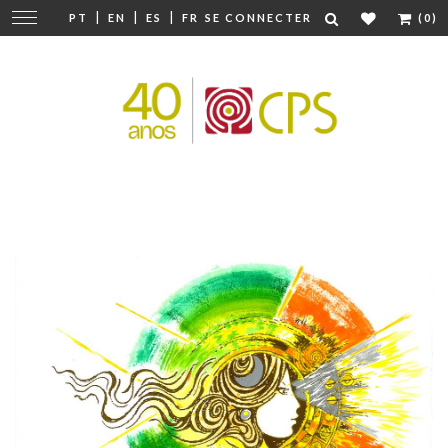
|
|
|
Modifier
PT
EN
ES
FR
SE CONNECTER
(0)
la
navigation