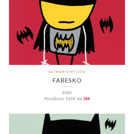
BATMAN IS MY GOD
FABESKO
170€
Membres:
125€ ou
2M