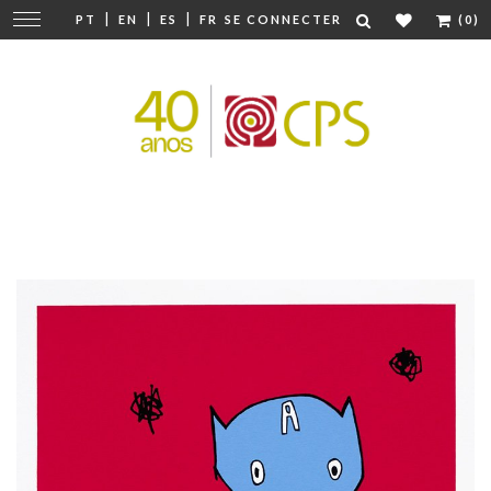
|
|
|
Modifier
PT
EN
ES
FR
SE CONNECTER
(0)
la
navigation