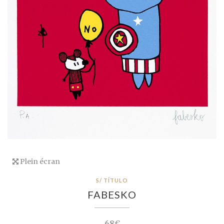
Plein écran
S/ TÍTULO
FABESKO
68€