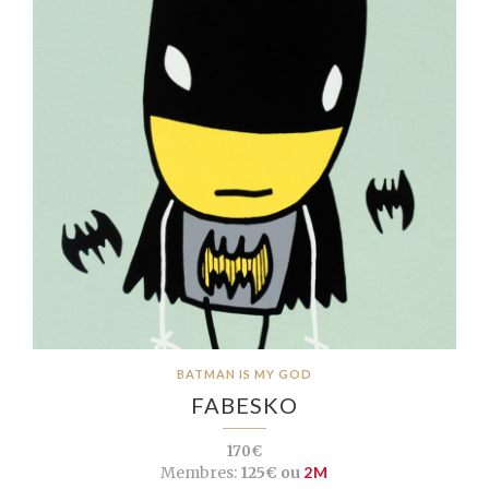
BATMAN IS MY GOD
FABESKO
170€
Membres:
125€ ou
2M