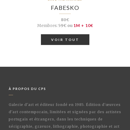
FABESKO
80€
Membres:
59€ ou
1M + 10€
VOIR TOUT
À PROPOS DU CPS
Galerie d'art et éditeur fondé en 1985. Édition d'œuvres
d'art contemporain, limitées et signées par des artistes
portugais et étrangers, dans les techniques de
sérigraphie, gravure, lithographie, photographie et art