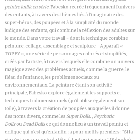
peintre ludik en série
, Fabesko recrée fréquemment l'univers
des enfants, à travers des thèmes liés à l'imaginaire des
super-héros, des poupées et à la simplicité du monde
ludique des enfants, qui combine la réflexion des adultes sur
le monde. Dans votre travail - dont la technique combine
peinture, collage, assemblage et sculpture - Apparaît «
TOPEY », une série de personnages colorés et simplifiés,
créés par l'artiste, à travers lesquels elle combine un univers
magique avec des problèmes actuels, comme la guerre, le
fléau de l'enfance, les problèmes sociaux ou
environnementaux. La peinture étant son activité
principale, Fabesko explore également les supports et
techniques tridimensionnels (qu'il utilise également sur
toile), à travers la création de poupées auxquelles il donne
des noms divers, comme les
Super Dolls
. ,
Psychotic
Dolls
ou
Dead Dolls
ce qui donne lieu à un travail pointu et
critique qui n'est qu'enfantin ; a pour motifs premiers : "Si la
vie n'est pas un conte de fête, il faut en inventer" (Fabesko).