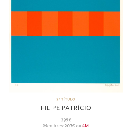
S/ TÍTULO
FILIPE PATRÍCIO
295€
Membres:
207€ ou
4M