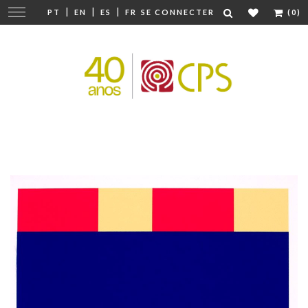
|
|
|
Modifier
PT
EN
ES
FR
SE CONNECTER
(0)
la
navigation