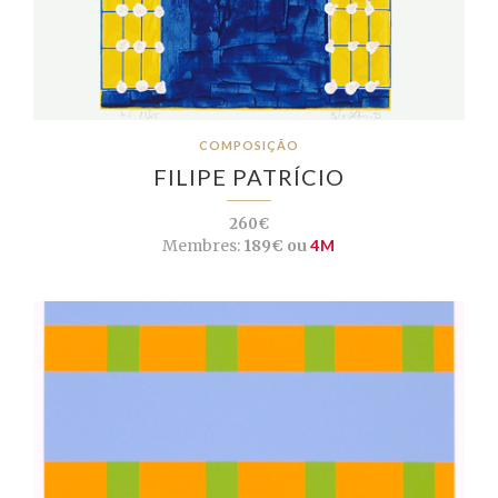
COMPOSIÇÃO
FILIPE PATRÍCIO
260€
Membres:
189€ ou
4M