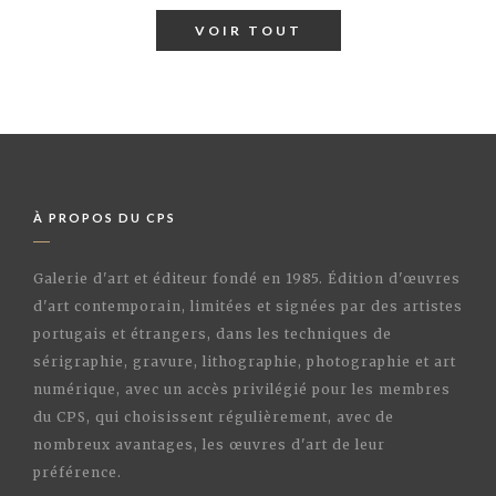
VOIR TOUT
À PROPOS DU CPS
Galerie d'art et éditeur fondé en 1985. Édition d'œuvres
d'art contemporain, limitées et signées par des artistes
portugais et étrangers, dans les techniques de
sérigraphie, gravure, lithographie, photographie et art
numérique, avec un accès privilégié pour les membres
du CPS, qui choisissent régulièrement, avec de
nombreux avantages, les œuvres d'art de leur
préférence.