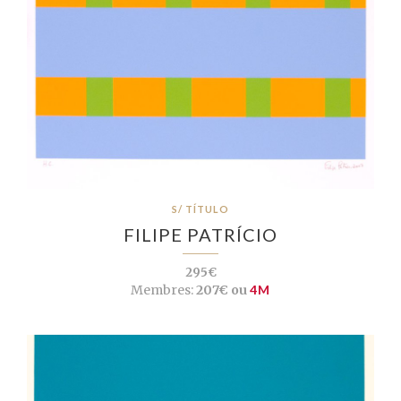
S/ TÍTULO
FILIPE PATRÍCIO
295€
Membres:
207€ ou
4M